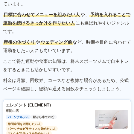
ています。
目標に合わせてメニューを組みたい人
や、
予約を入れることで
運動を続けるきっかけを作りたい人
にも選ばれやすいジャンル
です。
産後の体づくり
や
ウェディング前
など、時期や目的に合わせて
運動をしたい人にも向いています。
ここで得た運動や食事の知識は、将来スポーツジムで自主トレ
をするときにも活かしやすいです。
料金は月額、回数券、コースなど複雑な場合があるため、公式
ページを確認し、総額や通える回数をチェックしましょう。
エレメント (ELEMENT)
東岡山店
パーソナルジム
駅から車で20分
隙間時間を活用したい人
パーソナルピラティスを始めたい人
マシンピラティスを始めたい人