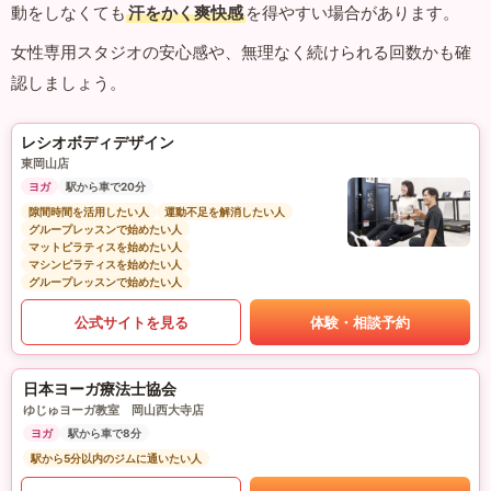
動をしなくても
汗をかく爽快感
を得やすい場合があります。
女性専用スタジオの安心感や、無理なく続けられる回数かも確
認しましょう。
レシオボディデザイン
東岡山店
ヨガ
駅から車で20分
隙間時間を活用したい人
運動不足を解消したい人
グループレッスンで始めたい人
マットピラティスを始めたい人
マシンピラティスを始めたい人
グループレッスンで始めたい人
公式サイトを見る
体験・相談予約
日本ヨーガ療法士協会
ゆじゅヨーガ教室 岡山西大寺店
ヨガ
駅から車で8分
駅から5分以内のジムに通いたい人