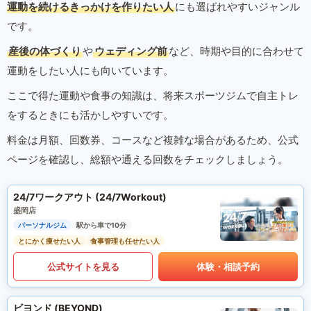
運動を続けるきっかけを作りたい人
にも選ばれやすいジャンル
です。
産後の体づくり
や
ウェディング前
など、時期や目的に合わせて
運動をしたい人にも向いています。
ここで得た運動や食事の知識は、将来スポーツジムで自主トレ
をするときにも活かしやすいです。
料金は月額、回数券、コースなど複雑な場合があるため、公式
ページを確認し、総額や通える回数をチェックしましょう。
24/7ワークアウト (24/7Workout)
盛岡店
パーソナルジム
駅から車で10分
とにかく痩せたい人
食事管理も任せたい人
公式サイトを見る
体験・相談予約
ビヨンド (BEYOND)