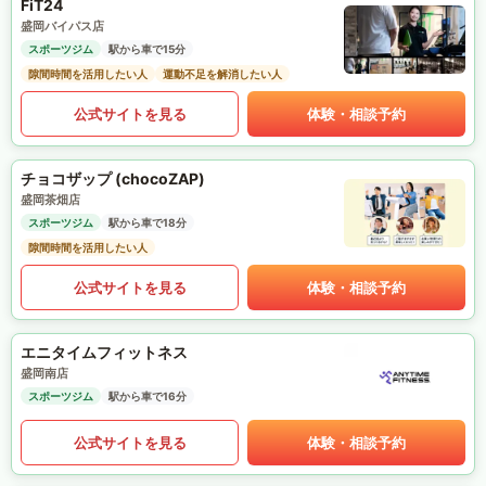
FiT24
盛岡バイパス店
スポーツジム
駅から車で15分
隙間時間を活用したい人
運動不足を解消したい人
公式サイトを見る
体験・相談予約
チョコザップ (chocoZAP)
盛岡茶畑店
スポーツジム
駅から車で18分
隙間時間を活用したい人
公式サイトを見る
体験・相談予約
エニタイムフィットネス
盛岡南店
スポーツジム
駅から車で16分
公式サイトを見る
体験・相談予約