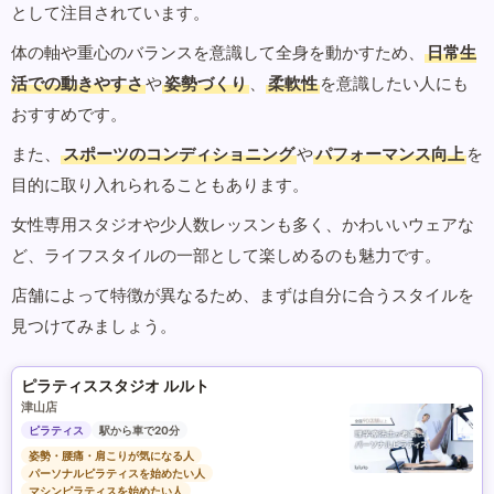
として注目されています。
体の軸や重心のバランスを意識して全身を動かすため、
日常生
活での動きやすさ
や
姿勢づくり
、
柔軟性
を意識したい人にも
おすすめです。
また、
スポーツのコンディショニング
や
パフォーマンス向上
を
目的に取り入れられることもあります。
女性専用スタジオや少人数レッスンも多く、かわいいウェアな
ど、ライフスタイルの一部として楽しめるのも魅力です。
店舗によって特徴が異なるため、まずは自分に合うスタイルを
見つけてみましょう。
ピラティススタジオ ルルト
津山店
ピラティス
駅から車で20分
姿勢・腰痛・肩こりが気になる人
パーソナルピラティスを始めたい人
マシンピラティスを始めたい人