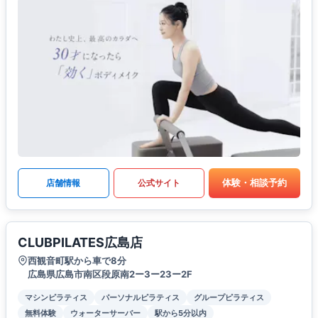
体験・相談予約
店舗情報
公式サイト
CLUBPILATES広島店
西観音町駅から車で8分
広島県広島市南区段原南2ー3ー23ー2F
マシンピラティス
パーソナルピラティス
グループピラティス
無料体験
ウォーターサーバー
駅から5分以内