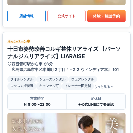
体験・相談予約
店舗情報
公式サイト
キャンペーン中
十日市姿勢改善コルギ整体リアライズ 【パーソ
ナルジムリアライズ】LIARAISE
西観音町駅から車で3分
広島県広島市中区本川町２丁目４−２２ ウィンディア本川 101
タオルレンタル
シューズレンタル
ウェアレンタル
レッスン振替可
キャンセル可
トレーナー固定制
もっと見る
営業時間
定休日
月 8:00〜22:00
※公式LINEにて要確認