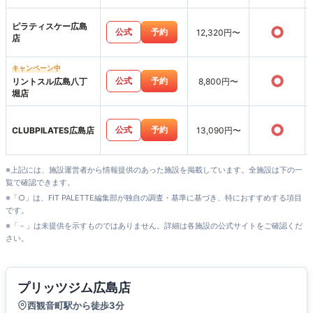
ピラティスケー広島
○
公式
予約
12,320円〜
店
キャンペーン中
○
公式
予約
リントスル広島八丁
8,800円〜
堀店
○
公式
予約
CLUBPILATES広島店
13,090円〜
※上記には、施設運営者から情報提供のあった施設を掲載しています。全施設は下の一
覧で確認できます。
※「○」は、FIT PALETTE編集部が独自の調査・基準に基づき、特におすすめする項目
です。
※「－」は未提供を示すものではありません。詳細は各施設の公式サイトをご確認くだ
さい。
プリッツジム広島店
西観音町駅から徒歩3分