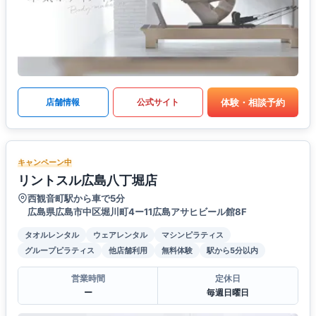
体験・相談予約
店舗情報
公式サイト
キャンペーン中
リントスル広島八丁堀店
西観音町駅から車で5分
広島県広島市中区堀川町4ー11広島アサヒビール館8F
タオルレンタル
ウェアレンタル
マシンピラティス
グループピラティス
他店舗利用
無料体験
駅から5分以内
営業時間
定休日
ー
毎週日曜日