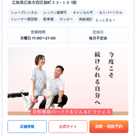
広島県広島市西区都町３３−１６ 1階
シューズレンタル
レッスン振替可
キャンセル可
セミパーソナル
トレーナー固定制
駐車場
ロッカー
体組成計
もっと見る
営業時間
定休日
月曜日 11:00〜21:00
毎月不定休
体験・相談予約
店舗情報
公式サイト