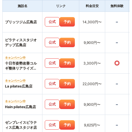
施設名
リンク
料金目安
無料体験
-
公式
予約
プリッツジム広島店
14,300円〜
ピラティススタジオ
-
公式
予約
9,900円〜
デップ広島店
キャンペーン中
○
公式
予約
十日市姿勢改善コル
3,300円〜
ギ整体リアライズ
【パーソナルジムリ
アライズ】LIARAISE
キャンペーン中
-
公式
予約
22,000円〜
La pilates広島店
キャンペーン中
-
公式
予約
9,900円〜
Hain pilates広島店
ゼンプレイスピラテ
-
公式
予約
9,625円〜
ィス広島スタジオ店