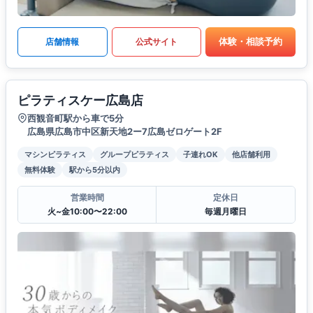
体験・相談予約
店舗情報
公式サイト
ピラティスケー広島店
西観音町駅から車で5分
広島県広島市中区新天地2ー7広島ゼロゲート2F
マシンピラティス
グループピラティス
子連れOK
他店舗利用
無料体験
駅から5分以内
営業時間
定休日
火~金10:00〜22:00
毎週月曜日