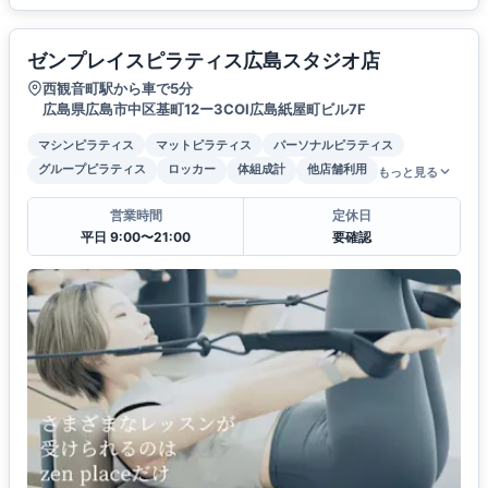
ゼンプレイスピラティス広島スタジオ店
西観音町駅から車で5分
広島県広島市中区基町12ー3COI広島紙屋町ビル7F
マシンピラティス
マットピラティス
パーソナルピラティス
グループピラティス
ロッカー
体組成計
他店舗利用
もっと見る
営業時間
定休日
平日 9:00〜21:00
要確認