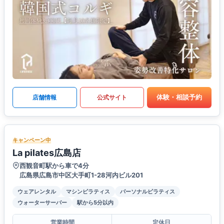
体験・相談予約
店舗情報
公式サイト
キャンペーン中
La pilates広島店
西観音町駅から車で4分
広島県広島市中区大手町1-28河内ビル201
ウェアレンタル
マシンピラティス
パーソナルピラティス
ウォーターサーバー
駅から5分以内
営業時間
定休日