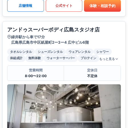
体験・相談予約
店舗情報
公式サイト
アンドゥスーパーボディ広島スタジオ店
緑井駅から車で17分
広島県広島市中区紙屋町2ー3ー4 広中ビル6階
タオルレンタル
シューズレンタル
ウェアレンタル
シャワー
体組成計
無料体験
ウォーターサーバー
プロテイン
もっと見る
営業時間
定休日
8:00〜22:00
不定休