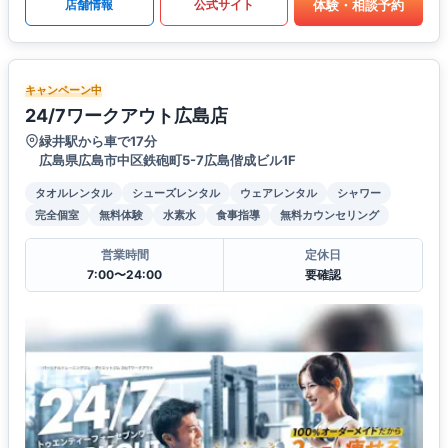
体験・相談予約
店舗情報
公式サイト
キャンペーン中
24/7ワークアウト広島店
緑井駅から車で17分
広島県広島市中区鉄砲町5-7広島偕成ビル1F
タオルレンタル
シューズレンタル
ウェアレンタル
シャワー
完全個室
無料体験
水素水
食事指導
無料カウンセリング
営業時間
定休日
7:00〜24:00
要確認