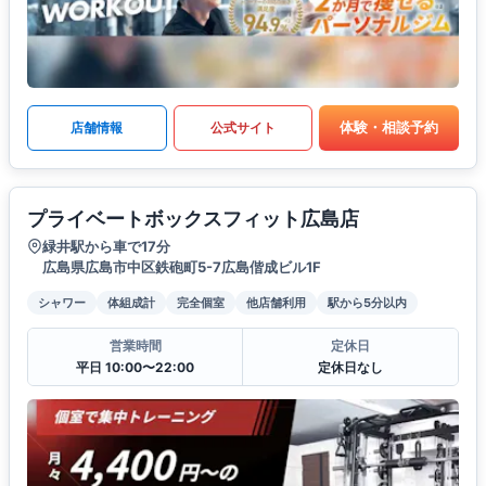
体験・相談予約
店舗情報
公式サイト
プライベートボックスフィット広島店
緑井駅から車で17分
広島県広島市中区鉄砲町5-7広島偕成ビル1F
シャワー
体組成計
完全個室
他店舗利用
駅から5分以内
営業時間
定休日
平日 10:00〜22:00
定休日なし