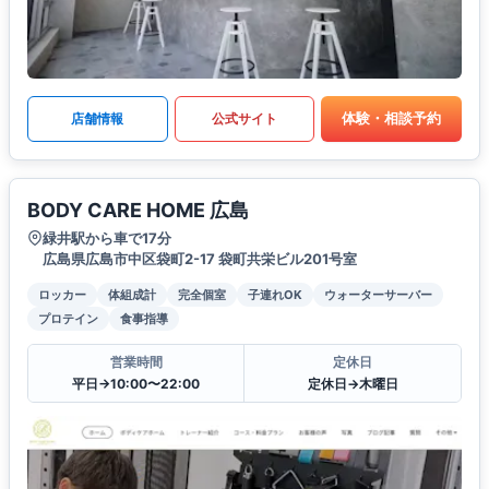
体験・相談予約
店舗情報
公式サイト
BODY CARE HOME 広島
緑井駅から車で17分
広島県広島市中区袋町2-17 袋町共栄ビル201号室
ロッカー
体組成計
完全個室
子連れOK
ウォーターサーバー
プロテイン
食事指導
営業時間
定休日
平日→10:00〜22:00
定休日→木曜日