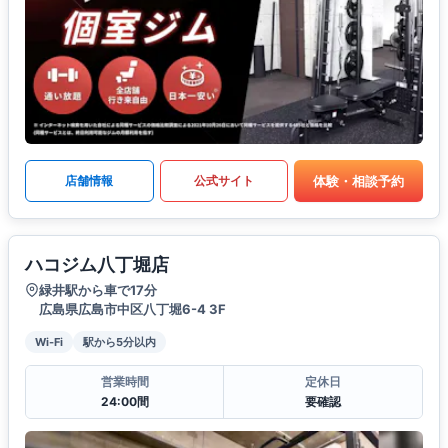
体験・相談予約
店舗情報
公式サイト
ハコジム八丁堀店
緑井駅から車で17分
広島県広島市中区八丁堀6-4 3F
Wi-Fi
駅から5分以内
営業時間
定休日
24:00間
要確認