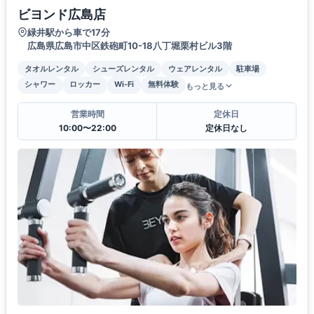
ビヨンド広島店
緑井駅から車で17分
広島県広島市中区鉄砲町10-18八丁堀栗村ビル3階
タオルレンタル
シューズレンタル
ウェアレンタル
駐車場
シャワー
ロッカー
Wi-Fi
無料体験
もっと見る
営業時間
定休日
10:00〜22:00
定休日なし