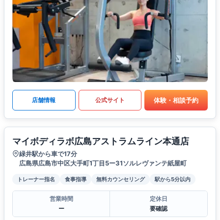
体験・相談予約
店舗情報
公式サイト
マイボディラボ広島アストラムライン本通店
緑井駅から車で17分
広島県広島市中区大手町1丁目5ー31ソルレヴァンテ紙屋町
トレーナー指名
食事指導
無料カウンセリング
駅から5分以内
営業時間
定休日
ー
要確認