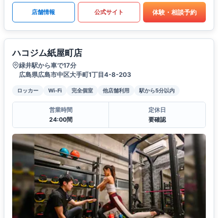
体験・相談予約
店舗情報
公式サイト
ハコジム紙屋町店
緑井駅から車で17分
広島県広島市中区大手町1丁目4-8-203
ロッカー
Wi-Fi
完全個室
他店舗利用
駅から5分以内
営業時間
定休日
24:00間
要確認