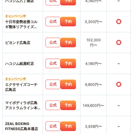
-
公式
予約
ハコジム八丁堀店
4,180円〜
キャンペーン中
○
公式
予約
十日市姿勢改善コル
3,300円〜
ギ整体リアライズ
【パーソナルジムリ
アライズ】LIARAISE
102,300
○
公式
予約
ビヨンド広島店
円〜
-
公式
予約
ハコジム紙屋町店
4,180円〜
キャンペーン中
○
公式
予約
エクササイズコーチ
9,900円〜
広島店
マイボディラボ広島
-
公式
予約
149,600円〜
アストラムライン本
通店
ZEAL BOXING
-
公式
予約
3,938円〜
FITNESS広島本通店