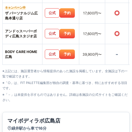
キャンペーン中
○
公式
予約
ザ パーソナルジム広
17,600円〜
島本通り店
アンドゥスーパーボ
○
公式
予約
17,600円〜
ディ広島スタジオ店
BODY CARE HOME
-
公式
予約
39,900円〜
広島
※上記には、施設運営者から情報提供のあった施設を掲載しています。全施設は下の一
覧で確認できます。
※「○」は、FIT PALETTE編集部が独自の調査・基準に基づき、特におすすめする項目
です。
※「－」は未提供を示すものではありません。詳細は各施設の公式サイトをご確認くだ
さい。
マイボディラボ広島店
緑井駅から車で16分