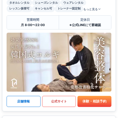
タオルレンタル
シューズレンタル
ウェアレンタル
レッスン振替可
キャンセル可
トレーナー固定制
もっと見る
営業時間
定休日
月 8:00〜22:00
※公式LINEにて要確認
体験・相談予約
店舗情報
公式サイト