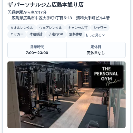
ザ パーソナルジム広島本通り店
緑井駅から車で17分
広島県広島市中区大手町1丁目5-13 清和大手町ビル4階
タオルレンタル
ウェアレンタル
キャンセル可
シャワー
ロッカー
体組成計
子連れOK
無料体験
もっと見る
営業時間
定休日
7:00〜23:00
定休日なし