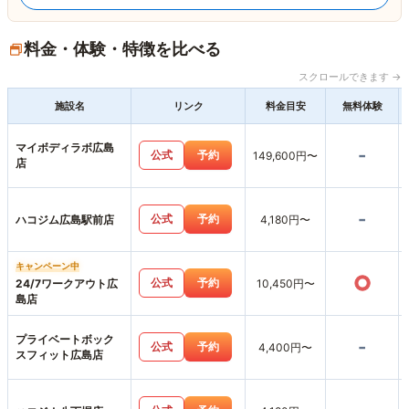
料金・体験・特徴を比べる
スクロールできます →
施設名
リンク
料金目安
無料体験
マイボディラボ広島
-
公式
予約
149,600円〜
店
-
公式
予約
ハコジム広島駅前店
4,180円〜
キャンペーン中
○
公式
予約
24/7ワークアウト広
10,450円〜
島店
プライベートボック
-
公式
予約
4,400円〜
スフィット広島店