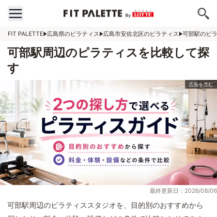
FIT PALETTE
広島県のピラティス
広島市安佐北区のピラティス
可部駅のピ
可部駅周辺のピラティスを比較して探
す
最終更新日：2026/08/06
可部駅周辺のピラティススタジオを、目的別のおすすめから