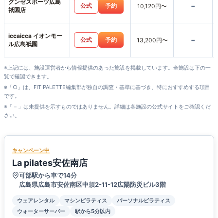
グンゼスポーツ広島
-
公式
予約
10,120円〜
祇園店
iccaicca イオンモー
-
公式
予約
13,200円〜
ル広島祇園
※上記には、施設運営者から情報提供のあった施設を掲載しています。全施設は下の一
覧で確認できます。
※「○」は、FIT PALETTE編集部が独自の調査・基準に基づき、特におすすめする項目
です。
※「－」は未提供を示すものではありません。詳細は各施設の公式サイトをご確認くだ
さい。
キャンペーン中
La pilates安佐南店
可部駅から車で14分
広島県広島市安佐南区中須2-11-12広陽防災ビル3階
ウェアレンタル
マシンピラティス
パーソナルピラティス
ウォーターサーバー
駅から5分以内