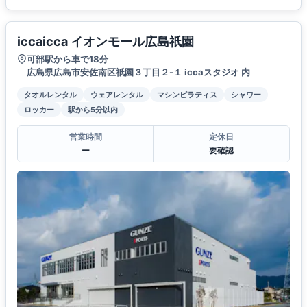
iccaicca イオンモール広島祇園
可部駅から車で18分
広島県広島市安佐南区祇園３丁目２-１ iccaスタジオ 内
タオルレンタル
ウェアレンタル
マシンピラティス
シャワー
ロッカー
駅から5分以内
営業時間
定休日
ー
要確認