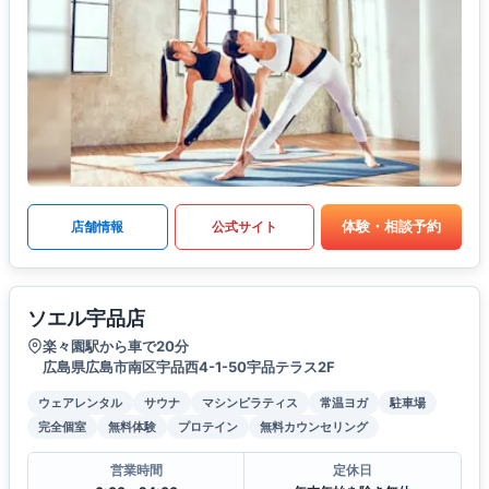
体験・相談予約
店舗情報
公式サイト
ソエル宇品店
楽々園駅から車で20分
広島県広島市南区宇品西4-1-50宇品テラス2F
ウェアレンタル
サウナ
マシンピラティス
常温ヨガ
駐車場
完全個室
無料体験
プロテイン
無料カウンセリング
営業時間
定休日