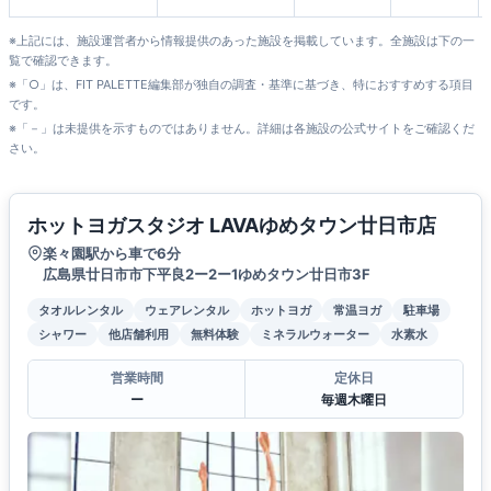
※上記には、施設運営者から情報提供のあった施設を掲載しています。全施設は下の一
覧で確認できます。
※「○」は、FIT PALETTE編集部が独自の調査・基準に基づき、特におすすめする項目
です。
※「－」は未提供を示すものではありません。詳細は各施設の公式サイトをご確認くだ
さい。
ホットヨガスタジオ LAVAゆめタウン廿日市店
楽々園駅から車で6分
広島県廿日市市下平良2ー2ー1ゆめタウン廿日市3F
タオルレンタル
ウェアレンタル
ホットヨガ
常温ヨガ
駐車場
シャワー
他店舗利用
無料体験
ミネラルウォーター
水素水
営業時間
定休日
ー
毎週木曜日