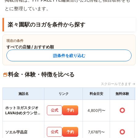
とに整理しています。
楽々園駅のヨガを条件から探す
現在の条件
すべての店舗 / おすすめ順
条件を絞り込む
料金・体験・特徴を比べる
スクロールできます →
施設名
リンク
料金目安
無料体験
ホットヨガスタジオ
○
公式
予約
4,800円〜
LAVAゆめタウン廿日
市店
○
公式
予約
ソエル宇品店
7,678円〜