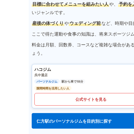
目標に合わせてメニューを組みたい人
や、
予約を
いジャンルです。
産後の体づくり
や
ウェディング前
など、時期や目
ここで得た運動や食事の知識は、将来スポーツジ
料金は月額、回数券、コースなど複雑な場合があ
ょう。
ハコジム
呉中通店
パーソナルジム
駅から車で18分
隙間時間を活用したい人
公式サイトを見る
仁方駅のパーソナルジムを目的別に探す