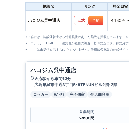
施設名
リンク
料金目安
ハコジム呉中通店
4,180円
公式
予約
※上記には、施設運営者から情報提供のあった施設を掲載しています。
※「○」は、FIT PALETTE編集部が独自の調査・基準に基づき、特にお
※「－」は未提供を示すものではありません。詳細は各施設の公式サイト
ハコジム呉中通店
天応駅から車で12分
広島県呉市中通3丁目5-9TENUNビル2階･3階
ロッカー
Wi-Fi
完全個室
他店舗利用
営業時間
24:00間