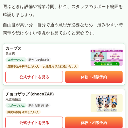
選ぶときは設備や営業時間、料金、スタッフのサポート範囲を
確認しましょう。
自由度が高い分、自分で通う意思が必要なため、混みやすい時
間帯や続けやすい環境かも見ておくと安心です。
カーブス
尾道店
スポーツジム
駅から徒歩13分
運動不足を解消したい人
女性専用ジムに通いたい人
公式サイトを見る
体験・相談予約
チョコザップ (chocoZAP)
尾道高須店
スポーツジム
駅から車で11分
隙間時間を活用したい人
公式サイトを見る
体験・相談予約