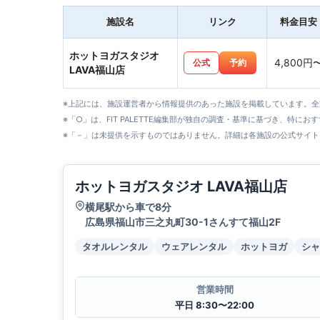
施設名
リンク
料金目安
ホットヨガスタジオ
4,800円
公式
予約
LAVA福山店
※上記には、施設運営者から情報提供のあった施設を掲載しています。
※「○」は、FIT PALETTE編集部が独自の調査・基準に基づき、特にお
※「－」は未提供を示すものではありません。詳細は各施設の公式サイト
ホットヨガスタジオ LAVA福山店
横尾駅から車で8分
広島県福山市三之丸町30-1さんすて福山2F
タオルレンタル
ウェアレンタル
ホットヨガ
シャ
営業時間
平日 8:30〜22:00