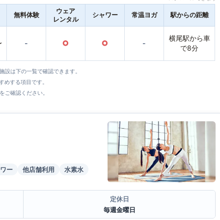
ウェア
無料体験
シャワー
常温ヨガ
駅からの距離
レンタル
横尾駅から車
〜
-
○
○
-
で8分
全施設は下の一覧で確認できます。
すすめする項目です。
をご確認ください。
ワー
他店舗利用
水素水
定休日
毎週金曜日