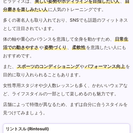
ピラティスは、
美しい姿勢やボディラインを目指したい人
、
自
分磨きを楽しみたい人
に人気のトレーニングです。
多くの著名人も取り入れており、SNSでも話題のフィットネス
として注目されています。
体の軸や重心のバランスを意識して全身を動かすため、
日常生
活での動きやすさ
や
姿勢づくり
、
柔軟性
を意識したい人にも
おすすめです。
また、
スポーツのコンディショニング
や
パフォーマンス向上
を
目的に取り入れられることもあります。
女性専用スタジオや少人数レッスンも多く、かわいいウェアな
ど、ライフスタイルの一部として楽しめるのも魅力です。
店舗によって特徴が異なるため、まずは自分に合うスタイルを
見つけてみましょう。
リントスル (Rintosull)