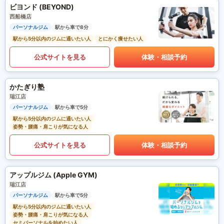
ビヨンド (BEYOND)
西船橋店
パーソナルジム
駅から車で8分
駅から5分以内のジムに通いたい人
とにかく痩せたい人
公式サイトを見る
体験・相談予約
かたぎり塾
瑞江店
パーソナルジム
駅から車で5分
駅から5分以内のジムに通いたい人
姿勢・腰痛・肩こりが気になる人
公式サイトを見る
体験・相談予約
アップルジム (Apple GYM)
瑞江店
パーソナルジム
駅から車で5分
駅から5分以内のジムに通いたい人
姿勢・腰痛・肩こりが気になる人
セミパーソナルを始めたい人