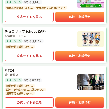
スポーツジム
駅から徒歩4分
運動不足を解消したい人
女性専用ジムに通いたい人
公式サイトを見る
体験・相談予約
チョコザップ (chocoZAP)
行徳駅前一丁目店
スポーツジム
駅から徒歩13分
隙間時間を活用したい人
公式サイトを見る
体験・相談予約
FiT24
瑞江駅前店
スポーツジム
駅から車で5分
隙間時間を活用したい人
駅から5分以内のジムに通いたい人
運動不足を解消したい人
公式サイトを見る
体験・相談予約