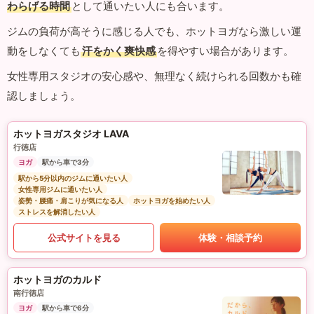
わらげる時間
として通いたい人にも合います。
ジムの負荷が高そうに感じる人でも、ホットヨガなら激しい運
動をしなくても
汗をかく爽快感
を得やすい場合があります。
女性専用スタジオの安心感や、無理なく続けられる回数かも確
認しましょう。
ホットヨガスタジオ LAVA
行徳店
ヨガ
駅から車で3分
駅から5分以内のジムに通いたい人
女性専用ジムに通いたい人
姿勢・腰痛・肩こりが気になる人
ホットヨガを始めたい人
ストレスを解消したい人
公式サイトを見る
体験・相談予約
ホットヨガのカルド
南行徳店
ヨガ
駅から車で6分