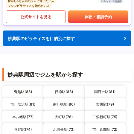
駅から5分以内のジムに通いたい人
マシンピラティスを始めたい人
公式サイトを見る
体験・相談予約
妙典駅のピラティスを目的別に探す
妙典駅周辺でジムを駅から探す
鬼越駅(88)
行徳駅(83)
国府台駅(81)
市川塩浜駅(81)
南行徳駅(80)
市川駅(79)
本八幡駅(77)
大町駅(76)
二俣新町駅(75)
菅野駅(74)
北国分駅(73)
市川真間駅(72)