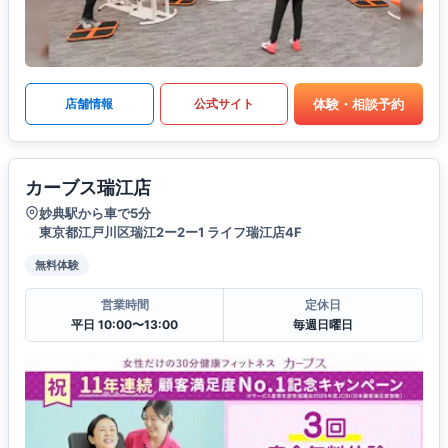
体験・相談予約
店舗情報
公式サイト
カーブス瑞江店
妙典駅から車で5分
東京都江戸川区瑞江2ー2ー1 ライフ瑞江店4F
無料体験
営業時間
定休日
平日 10:00〜13:00
毎週日曜日