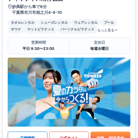
妙典駅から車で6分
千葉県市川市相之川4-9-10
タオルレンタル
シューズレンタル
ウェアレンタル
プール
サウナ
マットピラティス
パーソナルピラティス
もっと見る
営業時間
定休日
平日 9:30〜23:00
毎週水曜日
体験・相談予約
店舗情報
公式サイト