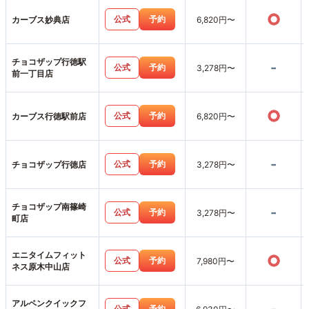
○
公式
予約
カーブス妙典店
6,820円〜
チョコザップ行徳駅
-
公式
予約
3,278円〜
前一丁目店
○
公式
予約
カーブス行徳駅前店
6,820円〜
-
公式
予約
チョコザップ行徳店
3,278円〜
チョコザップ南篠崎
-
公式
予約
3,278円〜
町店
エニタイムフィット
○
公式
予約
7,980円〜
ネス原木中山店
アルペンクイックフ
公式
予約