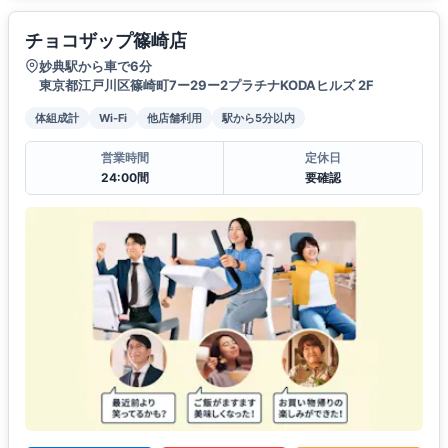
チョコザップ篠崎店
妙典駅から車で6分
東京都江戸川区篠崎町7ー29ー2プラチナKODAヒルズ 2F
体組成計
Wi-Fi
他店舗利用
駅から5分以内
営業時間
定休日
24:00間
要確認