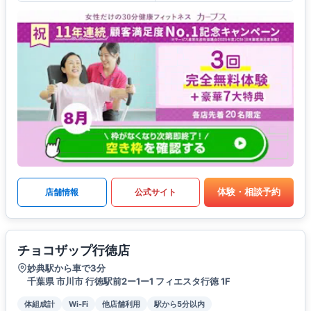
体験・相談予約
店舗情報
公式サイト
チョコザップ行徳店
妙典駅から車で3分
千葉県 市川市 行徳駅前2ー1ー1 フィエスタ行徳 1F
体組成計
Wi-Fi
他店舗利用
駅から5分以内