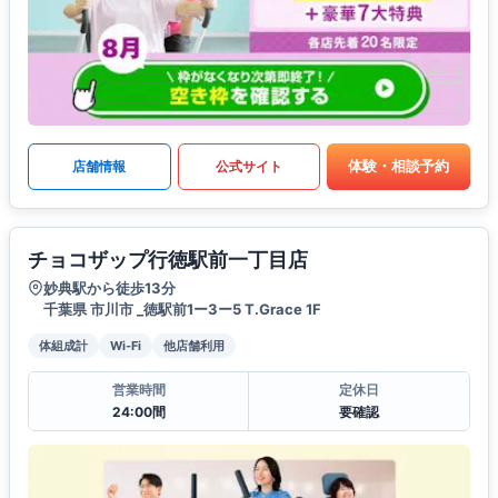
体験・相談予約
店舗情報
公式サイト
チョコザップ行徳駅前一丁目店
妙典駅から徒歩13分
千葉県 市川市 _徳駅前1ー3ー5 T.Grace 1F
体組成計
Wi-Fi
他店舗利用
営業時間
定休日
24:00間
要確認