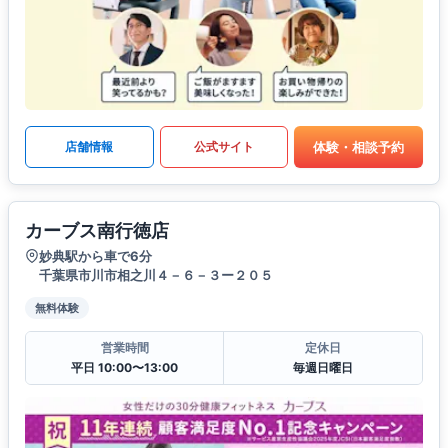
体験・相談予約
店舗情報
公式サイト
カーブス南行徳店
妙典駅から車で6分
千葉県市川市相之川４－６－３ー２０５
無料体験
営業時間
定休日
平日 10:00〜13:00
毎週日曜日