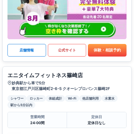
体験・相談予約
店舗情報
公式サイト
エニタイムフィットネス篠崎店
妙典駅から車で5分
東京都江戸川区篠崎町2-6-5 クオーレプロバンス篠崎2F
シャワー
ロッカー
体組成計
Wi-Fi
他店舗利用
水素水
駅から5分以内
営業時間
定休日
24:00間
定休日なし