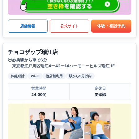
体験・相談予約
店舗情報
公式サイト
チョコザップ瑞江店
妙典駅から車で6分
東京都江戸川区瑞江4ー42ー14ハーモニーヒルズ瑞江 1F
体組成計
Wi-Fi
他店舗利用
駅から5分以内
営業時間
定休日
24:00間
要確認