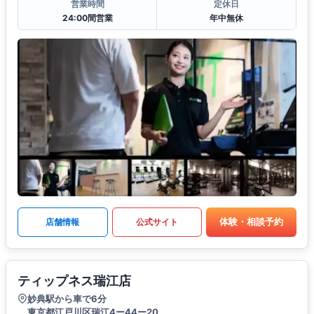
営業時間
定休日
24:00間営業
年中無休
体験・相談予約
店舗情報
公式サイト
ティップネス瑞江店
妙典駅から車で6分
東京都江戸川区瑞江4ー44ー20