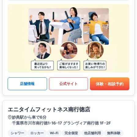
体験・相談予約
店舗情報
公式サイト
エニタイムフィットネス南行徳店
妙典駅から車で6分
千葉県市川市南行徳1-16-17 グランヴィア南行徳 1F･2F
シャワー
ロッカー
Wi-Fi
完全個室
他店舗利用
無料体験