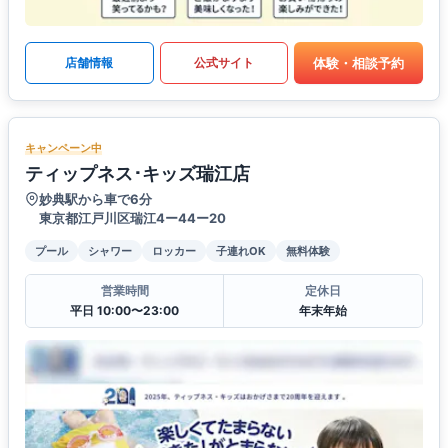
体験・相談予約
店舗情報
公式サイト
キャンペーン中
ティップネス･キッズ瑞江店
妙典駅から車で6分
東京都江戸川区瑞江4ー44ー20
プール
シャワー
ロッカー
子連れOK
無料体験
営業時間
定休日
平日 10:00〜23:00
年末年始