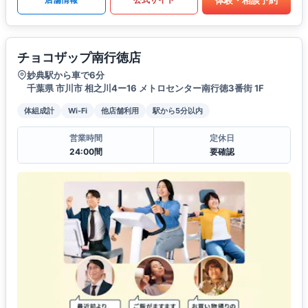
チョコザップ南行徳店
妙典駅から車で6分
千葉県 市川市 相之川4ー16 メトロセンター南行徳3番街 1F
体組成計
Wi-Fi
他店舗利用
駅から5分以内
営業時間
定休日
24:00間
要確認