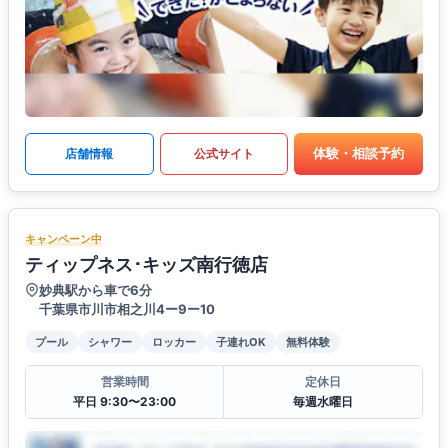
体験・相談予約
店舗情報
公式サイト
キャンペーン中
ティップネス･キッズ南行徳店
妙典駅から車で6分
千葉県市川市相之川4ー9ー10
プール
シャワー
ロッカー
子連れOK
無料体験
営業時間
定休日
平日 9:30〜23:00
毎週水曜日