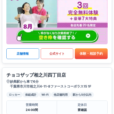
体験・相談予約
店舗情報
公式サイト
チョコザップ相之川四丁目店
妙典駅から車で6分
千葉県市川市相之川4-11-8ファーストコーポラス15 1F
ロッカー
体組成計
Wi-Fi
他店舗利用
駅から5分以内
営業時間
定休日
24:00間
要確認