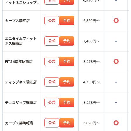
-
6,930円〜
ィットネスショップ
ス市川店
○
公式
予約
カーブス瑞江店
6,820円〜
エニタイムフィット
-
公式
予約
7,480円〜
ネス篠崎店
○
公式
予約
FiT24瑞江駅前店
3,278円〜
-
公式
予約
ティップネス瑞江店
4,730円〜
-
公式
予約
チョコザップ篠崎店
3,278円〜
○
公式
予約
カーブス篠崎町店
6,820円〜