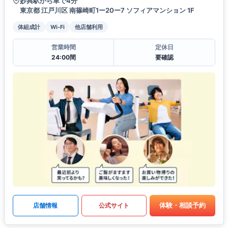
妙典駅から車で4分
東京都 江戸川区 南篠崎町1ー20ー7 ソフィアマンション 1F
体組成計
Wi-Fi
他店舗利用
営業時間
定休日
24:00間
要確認
体験・相談予約
店舗情報
公式サイト