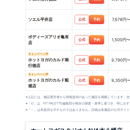
ソエル平井店
7,678円
公式
予約
ボディーズアリオ亀有
1,500円
公式
予約
店
キャンペーン中
ホットヨガのカルド南
9,790円
公式
予約
行徳店
キャンペーン中
ホットヨガのカルド船
9,350円
公式
予約
堀店
※上記には、施設運営者から情報提供のあった施設を掲載しています。
※「○」は、FIT PALETTE編集部が独自の調査・基準に基づき、特にお
※「－」は未提供を示すものではありません。詳細は各施設の公式サイト