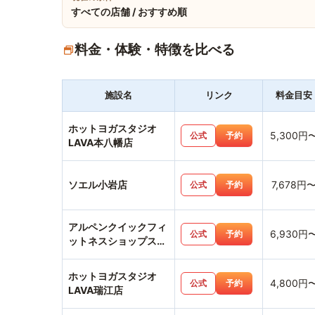
すべての店舗 / おすすめ順
料金・体験・特徴を比べる
施設名
リンク
料金目安
ホットヨガスタジオ
5,300円
公式
予約
LAVA本八幡店
ソエル小岩店
7,678円
公式
予約
アルペンクイックフィ
6,930円
公式
予約
ットネスショップス市
川店
ホットヨガスタジオ
4,800円
公式
予約
LAVA瑞江店