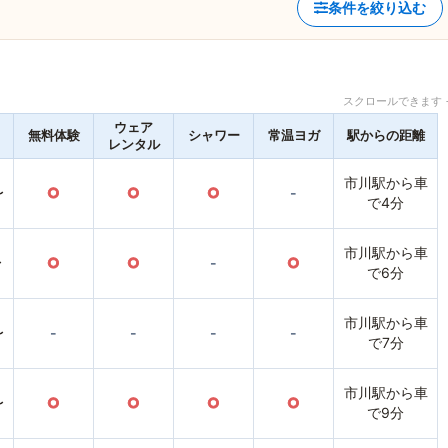
条件を絞り込む
スクロールできます 
ウェア
無料体験
シャワー
常温ヨガ
駅からの距離
レンタル
市川駅から車
〜
○
○
○
-
で4分
市川駅から車
〜
○
○
-
○
で6分
市川駅から車
〜
-
-
-
-
で7分
市川駅から車
〜
○
○
○
○
で9分