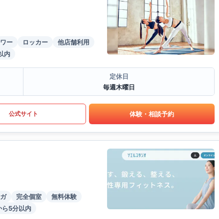
ワー
ロッカー
他店舗利用
以内
定休日
毎週木曜日
体験・相談予約
公式サイト
ガ
完全個室
無料体験
から5分以内