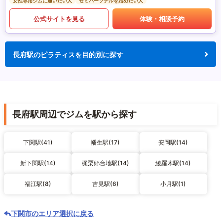
女性専用ジムに通いたい人
セミパーソナルを始めたい人
公式サイトを見る
体験・相談予約
長府駅のピラティスを目的別に探す
長府駅周辺でジムを駅から探す
下関駅(41)
幡生駅(17)
安岡駅(14)
新下関駅(14)
梶栗郷台地駅(14)
綾羅木駅(14)
福江駅(8)
吉見駅(6)
小月駅(1)
下関市のエリア選択に戻る