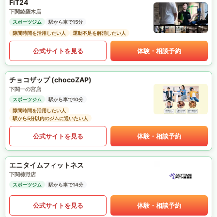
FiT24
下関綾羅木店
スポーツジム
駅から車で15分
隙間時間を活用したい人
運動不足を解消したい人
公式サイトを見る
体験・相談予約
チョコザップ (chocoZAP)
下関一の宮店
スポーツジム
駅から車で10分
隙間時間を活用したい人
駅から5分以内のジムに通いたい人
公式サイトを見る
体験・相談予約
エニタイムフィットネス
下関椋野店
スポーツジム
駅から車で14分
公式サイトを見る
体験・相談予約