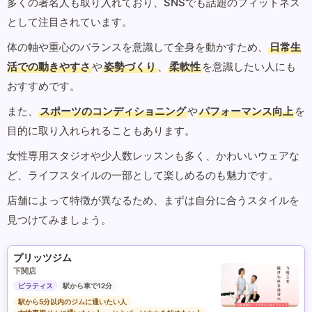
多くの著名人も取り入れており、SNSでも話題のフィットネス
として注目されています。
体の軸や重心のバランスを意識して全身を動かすため、
日常生
活での動きやすさ
や
姿勢づくり
、
柔軟性
を意識したい人にも
おすすめです。
また、
スポーツのコンディショニング
や
パフォーマンス向上
を
目的に取り入れられることもあります。
女性専用スタジオや少人数レッスンも多く、かわいいウェアな
ど、ライフスタイルの一部として楽しめるのも魅力です。
店舗によって特徴が異なるため、まずは自分に合うスタイルを
見つけてみましょう。
プリッツジム
下関店
ピラティス
駅から車で12分
駅から5分以内のジムに通いたい人