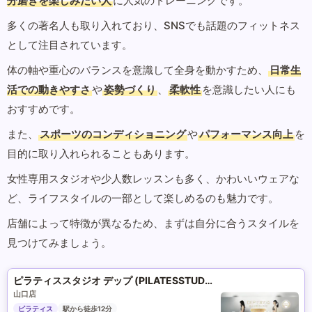
分磨きを楽しみたい人
に人気のトレーニングです。
多くの著名人も取り入れており、SNSでも話題のフィットネス
として注目されています。
体の軸や重心のバランスを意識して全身を動かすため、
日常生
活での動きやすさ
や
姿勢づくり
、
柔軟性
を意識したい人にも
おすすめです。
また、
スポーツのコンディショニング
や
パフォーマンス向上
を
目的に取り入れられることもあります。
女性専用スタジオや少人数レッスンも多く、かわいいウェアな
ど、ライフスタイルの一部として楽しめるのも魅力です。
店舗によって特徴が異なるため、まずは自分に合うスタイルを
見つけてみましょう。
ピラティススタジオ デップ (PILATESSTUDIO DEP)
山口店
ピラティス
駅から徒歩12分