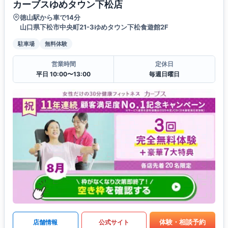
カーブスゆめタウン下松店
徳山駅から車で14分
山口県下松市中央町21-3ゆめタウン下松食遊館2F
駐車場
無料体験
営業時間
定休日
平日 10:00〜13:00
毎週日曜日
体験・相談予約
店舗情報
公式サイト