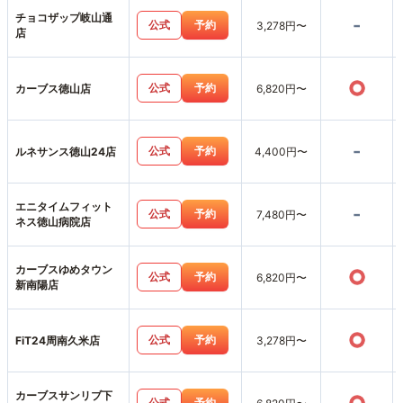
チョコザップ岐山通
-
公式
予約
3,278円〜
店
○
公式
予約
カーブス徳山店
6,820円〜
-
公式
予約
ルネサンス徳山24店
4,400円〜
エニタイムフィット
-
公式
予約
7,480円〜
ネス徳山病院店
カーブスゆめタウン
○
公式
予約
6,820円〜
新南陽店
○
公式
予約
FiT24周南久米店
3,278円〜
カーブスサンリブ下
公式
予約