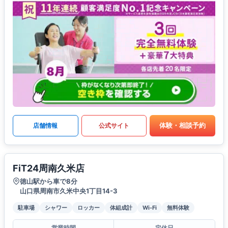
体験・相談予約
店舗情報
公式サイト
FiT24周南久米店
徳山駅から車で8分
山口県周南市久米中央1丁目14-3
駐車場
シャワー
ロッカー
体組成計
Wi-Fi
無料体験
営業時間
定休日