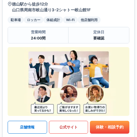
徳山駅から徒歩12分
山口県周南市岐山通り3-2シャトー岐山館1F
駐車場
ロッカー
体組成計
Wi-Fi
他店舗利用
営業時間
定休日
24:00間
要確認
体験・相談予約
店舗情報
公式サイト