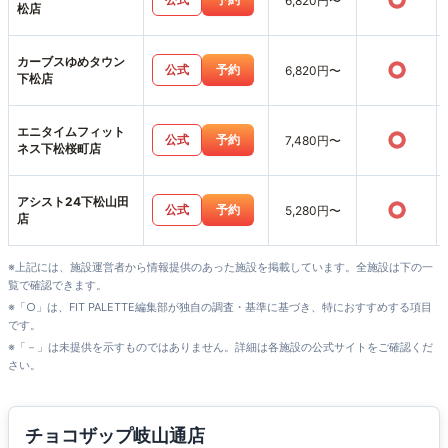
○
6,820円〜
松店
カーブスゆめタウン
○
公式
予約
6,820円〜
下松店
エニタイムフィット
○
公式
予約
7,480円〜
ネス下松桜町店
アシスト24下松山田
○
公式
予約
5,280円〜
店
※上記には、施設運営者から情報提供のあった施設を掲載しています。全施設は下の一
覧で確認できます。
※「○」は、FIT PALETTE編集部が独自の調査・基準に基づき、特におすすめする項目
です。
※「－」は未提供を示すものではありません。詳細は各施設の公式サイトをご確認くだ
さい。
チョコザップ岐山通店