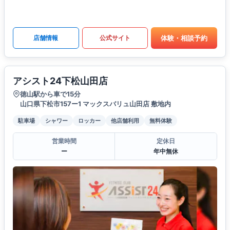
体験・相談予約
店舗情報
公式サイト
アシスト24下松山田店
徳山駅から車で15分
山口県下松市157ー1 マックスバリュ山田店 敷地内
駐車場
シャワー
ロッカー
他店舗利用
無料体験
営業時間
定休日
ー
年中無休