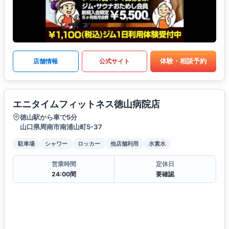
体験・相談予約
店舗情報
公式サイト
エニタイムフィットネス徳山病院店
徳山駅から車で5分
山口県周南市南浦山町5-37
駐車場
シャワー
ロッカー
他店舗利用
水素水
営業時間
定休日
24:00間
要確認