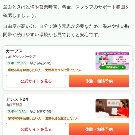
選ぶときは設備や営業時間、料金、スタッフのサポート範囲を
確認しましょう。
自由度が高い分、自分で通う意思が必要なため、混みやすい時
間帯や続けやすい環境かも見ておくと安心です。
カーブス
おのだサンパーク店
スポーツジム
駅から徒歩10分
運動不足を解消したい人
女性専用ジムに通いたい人
公式サイトを見る
体験・相談予約
アシスト24
山口宇部店
スポーツジム
駅から車で15分
隙間時間を活用したい人
運動不足を解消したい人
公式サイトを見る
体験・相談予約