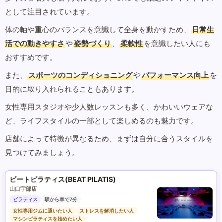
として注目されています。
体の軸や重心のバランスを意識して全身を動かすため、
日常生
活での動きやすさ
や
姿勢づくり
、
柔軟性
を意識したい人にも
おすすめです。
また、
スポーツのコンディショニング
や
パフォーマンス向上
を
目的に取り入れられることもあります。
女性専用スタジオや少人数レッスンも多く、かわいいウェアな
ど、ライフスタイルの一部として楽しめるのも魅力です。
店舗によって特徴が異なるため、まずは自分に合うスタイルを
見つけてみましょう。
ビートピラティス(BEAT PILATIS)
山口宇部店
ピラティス
駅から車で7分
女性専用ジムに通いたい人
ストレスを解消したい人
マシンピラティスを始めたい人