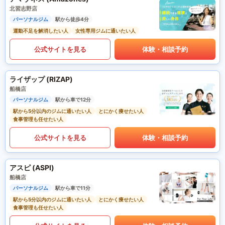
北習志野店
パーソナルジム
駅から徒歩4分
運動不足を解消したい人
女性専用ジムに通いたい人
公式サイトを見る
体験・相談予約
ライザップ (RIZAP)
船橋店
パーソナルジム
駅から車で12分
駅から5分以内のジムに通いたい人
とにかく痩せたい人
食事管理も任せたい人
公式サイトを見る
体験・相談予約
アスピ (ASPI)
船橋店
パーソナルジム
駅から車で11分
駅から5分以内のジムに通いたい人
とにかく痩せたい人
食事管理も任せたい人