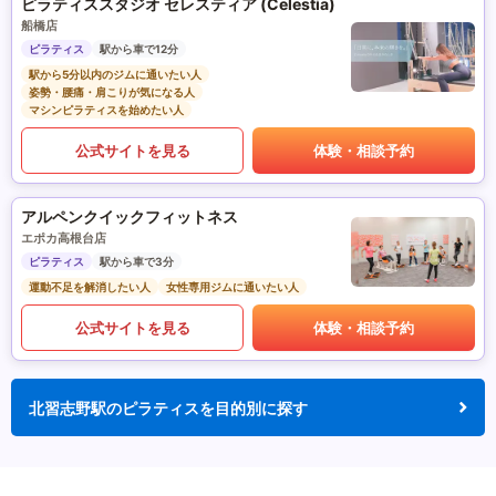
ピラティススタジオ セレスティア (Celestia)
船橋店
ピラティス
駅から車で12分
駅から5分以内のジムに通いたい人
姿勢・腰痛・肩こりが気になる人
マシンピラティスを始めたい人
公式サイトを見る
体験・相談予約
アルペンクイックフィットネス
エポカ高根台店
ピラティス
駅から車で3分
運動不足を解消したい人
女性専用ジムに通いたい人
公式サイトを見る
体験・相談予約
北習志野駅のピラティスを目的別に探す