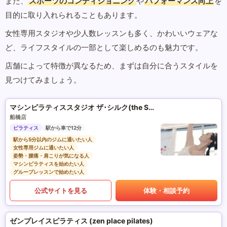
また、
スポーツのコンディショニング
や
パフォーマンス向上
を
目的に取り入れられることもあります。
女性専用スタジオや少人数レッスンも多く、かわいいウェアな
ど、ライフスタイルの一部として楽しめるのも魅力です。
店舗によって特徴が異なるため、まずは自分に合うスタイルを
見つけてみましょう。
マシンピラティススタジオ ザ･シルク(the SILK)
船橋店
ピラティス
駅から車で12分
駅から5分以内のジムに通いたい人
女性専用ジムに通いたい人
姿勢・腰痛・肩こりが気になる人
マシンピラティスを始めたい人
グループレッスンで始めたい人
公式サイトを見る
体験・相談予約
ゼンプレイスピラティス (zen place pilates)