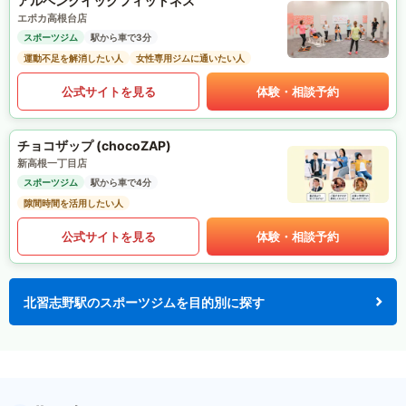
アルペンクイックフィットネス
エポカ高根台店
スポーツジム
駅から車で3分
運動不足を解消したい人
女性専用ジムに通いたい人
公式サイトを見る
体験・相談予約
チョコザップ (chocoZAP)
新高根一丁目店
スポーツジム
駅から車で4分
隙間時間を活用したい人
公式サイトを見る
体験・相談予約
北習志野駅のスポーツジムを目的別に探す