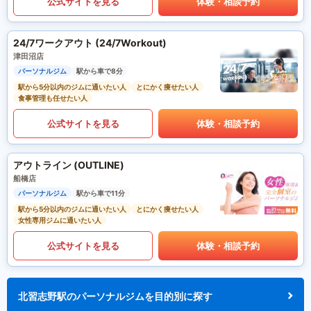
公式サイトを見る
体験・相談予約
24/7ワークアウト (24/7Workout)
津田沼店
パーソナルジム
駅から車で8分
駅から5分以内のジムに通いたい人
とにかく痩せたい人
食事管理も任せたい人
公式サイトを見る
体験・相談予約
アウトライン (OUTLINE)
船橋店
パーソナルジム
駅から車で11分
駅から5分以内のジムに通いたい人
とにかく痩せたい人
女性専用ジムに通いたい人
公式サイトを見る
体験・相談予約
北習志野駅のパーソナルジムを目的別に探す