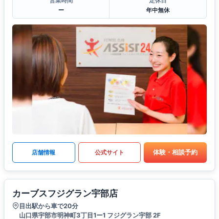
営業時間
定休日
ー
年中無休
体験・相談予約
店舗情報
公式サイト
カーブスフジグラン宇部店
目出駅から車で20分
山口県宇部市明神町3丁目1ー1 フジグラン宇部 2F