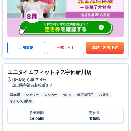
体験・相談予約
店舗情報
公式サイト
エニタイムフィットネス宇部新川店
目出駅から車で14分
山口県宇部市若松町6-7
駐車場
シャワー
ロッカー
Wi-Fi
他店舗利用
水素水
駅から5分以内
営業時間
定休日
24:00間
要確認