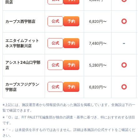
田店
○
公式
予約
カーブス西宇部店
6,820円〜
エニタイムフィット
-
公式
予約
7,480円〜
ネス宇部新川店
アシスト24山口宇部
○
公式
予約
5,280円〜
店
カーブスフジグラン
○
公式
予約
6,820円〜
宇部店
※上記には、施設運営者から情報提供のあった施設を掲載しています。全施設は下の一
覧で確認できます。
※「○」は、FIT PALETTE編集部が独自の調査・基準に基づき、特におすすめする項目
です。
※「－」は未提供を示すものではありません。詳細は各施設の公式サイトをご確認くだ
さい。