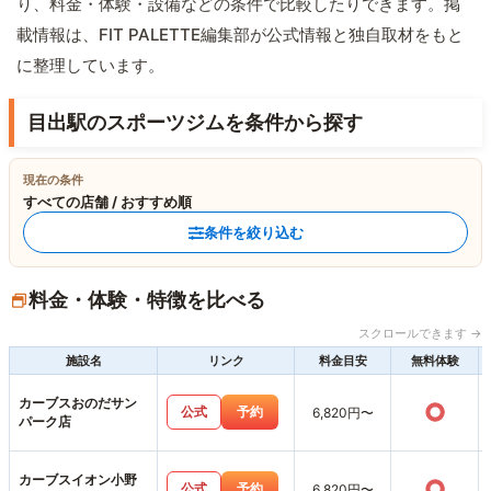
り、料金・体験・設備などの条件で比較したりできます。掲
載情報は、FIT PALETTE編集部が公式情報と独自取材をもと
に整理しています。
目出駅のスポーツジムを条件から探す
現在の条件
すべての店舗 / おすすめ順
条件を絞り込む
料金・体験・特徴を比べる
スクロールできます →
施設名
リンク
料金目安
無料体験
カーブスおのだサン
○
公式
予約
6,820円〜
パーク店
カーブスイオン小野
○
公式
予約
6,820円〜