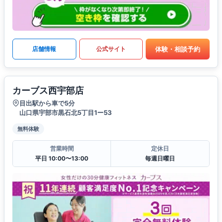
体験・相談予約
店舗情報
公式サイト
カーブス西宇部店
目出駅から車で5分
山口県宇部市黒石北5丁目1ー53
無料体験
営業時間
定休日
平日 10:00〜13:00
毎週日曜日