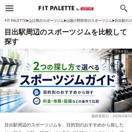
FIT PALETTE
山口県のスポーツジム
山陽小野田市のスポーツジム
目出駅の
目出駅周辺のスポーツジムを比較して
探す
最終更新日：2026/08/10
目出駅周辺のスポーツジムを、目的別のおすすめから探した