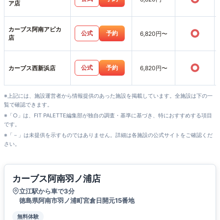
ア店
カーブス阿南アピカ
○
公式
予約
6,820円〜
店
○
公式
予約
カーブス西新浜店
6,820円〜
※上記には、施設運営者から情報提供のあった施設を掲載しています。全施設は下の一
覧で確認できます。
※「○」は、FIT PALETTE編集部が独自の調査・基準に基づき、特におすすめする項目
です。
※「－」は未提供を示すものではありません。詳細は各施設の公式サイトをご確認くだ
さい。
カーブス阿南羽ノ浦店
立江駅から車で3分
徳島県阿南市羽ノ浦町宮倉日開元15番地
無料体験