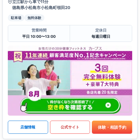
立江駅から車で11分
徳島県小松島市小松島町領田20
駐車場
無料体験
営業時間
定休日
平日 10:00〜13:00
毎週日曜日
体験・相談予約
店舗情報
公式サイト