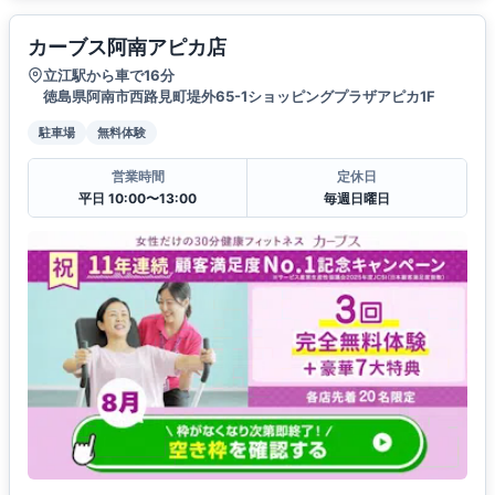
カーブス阿南アピカ店
立江駅から車で16分
徳島県阿南市西路見町堤外65-1ショッピングプラザアピカ1F
駐車場
無料体験
営業時間
定休日
平日 10:00〜13:00
毎週日曜日