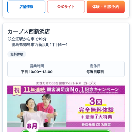
体験・相談予約
店舗情報
公式サイト
カーブス西新浜店
立江駅から車で19分
徳島県徳島市西新浜町1丁目6ー1
無料体験
営業時間
定休日
平日 10:00〜13:00
毎週日曜日