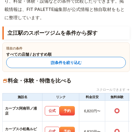
り、料金・体験・設備などの条件で比較したりできます。掲
載情報は、FIT PALETTE編集部が公式情報と独自取材をもと
に整理しています。
立江駅のスポーツジムを条件から探す
現在の条件
すべての店舗 / おすすめ順
条件を絞り込む
料金・体験・特徴を比べる
スクロールできます →
施設名
リンク
料金目安
無料体験
カーブス阿南羽ノ浦
○
公式
予約
6,820円〜
店
カーブス小松島ルピ
○
公式
予約
6,820円〜