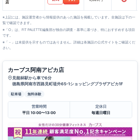
店
※上記には、施設運営者から情報提供のあった施設を掲載しています。全施設は下の一
覧で確認できます。
※「○」は、FIT PALETTE編集部が独自の調査・基準に基づき、特におすすめする項目
です。
※「－」は未提供を示すものではありません。詳細は各施設の公式サイトをご確認くだ
さい。
カーブス阿南アピカ店
見能林駅から車で6分
徳島県阿南市西路見町堤外65-1ショッピングプラザアピカ1F
駐車場
無料体験
営業時間
定休日
平日 10:00〜13:00
毎週日曜日