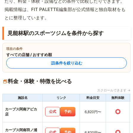
たり、料金・体験・設備などの条件で比較したりできます。
掲載情報は、FIT PALETTE編集部が公式情報と独自取材をも
とに整理しています。
見能林駅のスポーツジムを条件から探す
現在の条件
すべての店舗 / おすすめ順
条件を絞り込む
料金・体験・特徴を比べる
スクロールできます →
施設名
リンク
料金目安
無料体験
カーブス阿南アピカ
○
公式
予約
6,820円〜
店
カーブス阿南羽ノ浦
○
公式
予約
6,820円〜