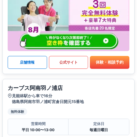
体験・相談予約
店舗情報
公式サイト
カーブス阿南羽ノ浦店
見能林駅から車で16分
徳島県阿南市羽ノ浦町宮倉日開元15番地
無料体験
営業時間
定休日
平日 10:00〜13:00
毎週日曜日