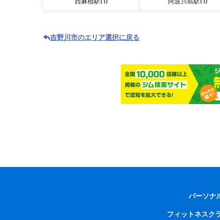
西麻植駅(1)
阿波川島駅(1)
吉野川市のエリア選択に戻る
パーソナ
フィットネスク