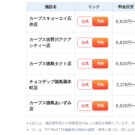
施設名
リンク
料金目安
カーブスキョーエイ石
6,820円
公式
予約
井店
カーブス吉野川アクア
6,820円
公式
予約
シティー店
カーブス徳島タクト店
6,820円
公式
予約
チョコザップ徳島蔵本
3,278円
公式
予約
町店
カーブス徳島あいずみ
6,820円
公式
予約
店
※上記には、施設運営者から情報提供のあった施設を掲載しています。
※「○」は、FIT PALETTE編集部が独自の調査・基準に基づき、特にお