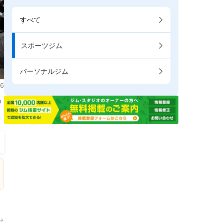
すべて
スポーツジム
パーソナルジム
6
掲
→