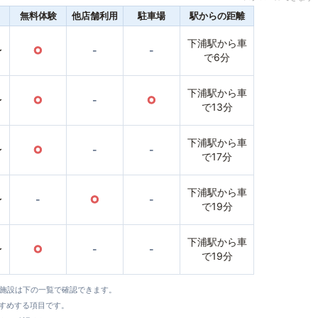
無料体験
他店舗利用
駐車場
駅からの距離
下浦駅から車
〜
○
-
-
で6分
下浦駅から車
〜
○
-
○
で13分
下浦駅から車
〜
○
-
-
で17分
下浦駅から車
〜
-
○
-
で19分
下浦駅から車
〜
○
-
-
で19分
全施設は下の一覧で確認できます。
すすめする項目です。