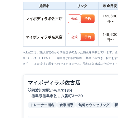
施設名
リンク
料金目安
149,600
マイボディラボ佐古店
公式
予約
円〜
149,600
マイボディラボ名東店
公式
予約
円〜
※上記には、施設運営者から情報提供のあった施設を掲載しています。
※「○」は、FIT PALETTE編集部が独自の調査・基準に基づき、特にお
※「－」は未提供を示すものではありません。詳細は各施設の公式サイト
マイボディラボ佐古店
阿波川端駅から車で18分
徳島県徳島市佐古八番町3ー20
トレーナー指名
食事指導
無料カウンセリング
駅