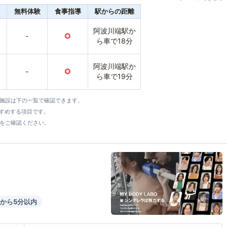
無料体験
食事指導
駅からの距離
阿波川端駅か
-
○
ら車で18分
阿波川端駅か
-
○
ら車で19分
全施設は下の一覧で確認できます。
すすめする項目です。
をご確認ください。
から5分以内