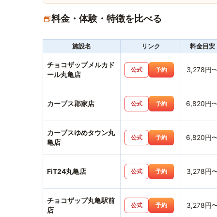
料金・体験・特徴を比べる
施設名
リンク
料金目安
チョコザップメルカド
3,278円
公式
予約
ール丸亀店
カーブス郡家店
6,820円
公式
予約
カーブスゆめタウン丸
6,820円
公式
予約
亀店
FiT24丸亀店
3,278円
公式
予約
チョコザップ丸亀駅前
3,278円
公式
予約
店