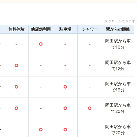
スクロールできます 
無料体験
他店舗利用
駐車場
シャワー
駅からの距離
岡田駅から車
〜
-
○
-
-
で10分
岡田駅から車
〜
○
-
-
-
で12分
岡田駅から車
〜
○
-
○
-
で19分
岡田駅から車
〜
○
-
○
○
で20分
岡田駅から車
〜
-
○
○
-
で20分