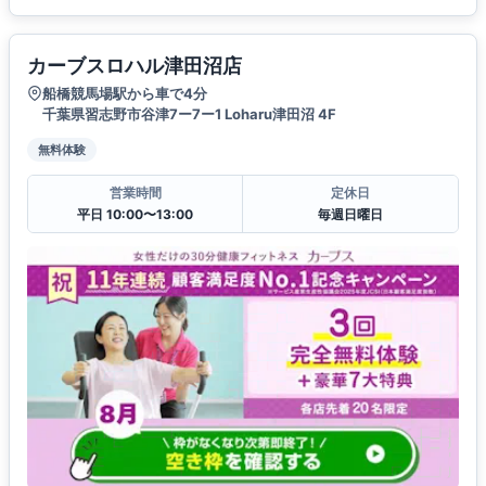
カーブスロハル津田沼店
船橋競馬場駅から車で4分
千葉県習志野市谷津7ー7ー1 Loharu津田沼 4F
無料体験
営業時間
定休日
平日 10:00〜13:00
毎週日曜日