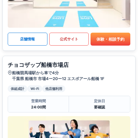
体験・相談予約
店舗情報
公式サイト
チョコザップ船橋市場店
船橋競馬場駅から車で4分
千葉県 船橋市 市場4ー20ー12 エスポアール船橋 1F
体組成計
Wi-Fi
他店舗利用
営業時間
定休日
24:00間
要確認