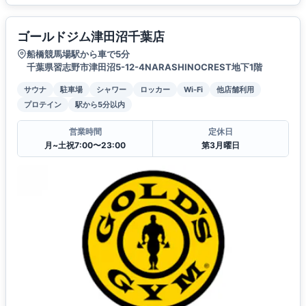
ゴールドジム津田沼千葉店
船橋競馬場駅から車で5分
千葉県習志野市津田沼5-12-4NARASHINOCREST地下1階
サウナ
駐車場
シャワー
ロッカー
Wi-Fi
他店舗利用
プロテイン
駅から5分以内
営業時間
定休日
月~土祝7:00〜23:00
第3月曜日