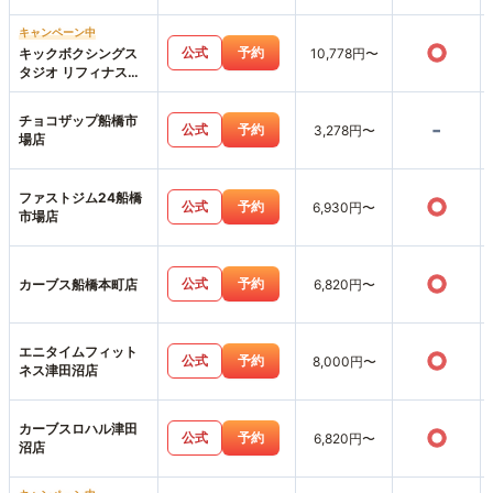
キャンペーン中
○
公式
予約
キックボクシングス
10,778円〜
タジオ リフィナス船
橋店
チョコザップ船橋市
-
公式
予約
3,278円〜
場店
ファストジム24船橋
○
公式
予約
6,930円〜
市場店
○
公式
予約
カーブス船橋本町店
6,820円〜
エニタイムフィット
○
公式
予約
8,000円〜
ネス津田沼店
カーブスロハル津田
○
公式
予約
6,820円〜
沼店