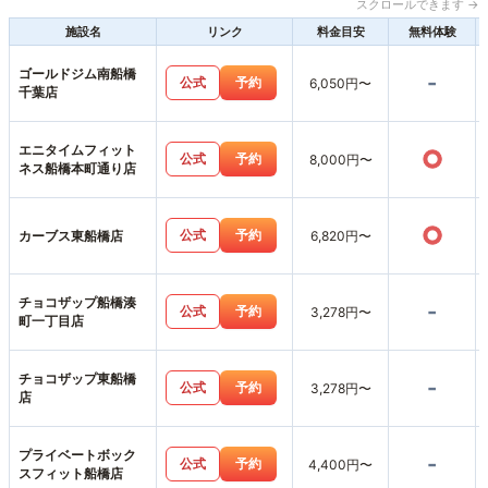
スクロールできます →
施設名
リンク
料金目安
無料体験
ゴールドジム南船橋
-
公式
予約
6,050円〜
千葉店
エニタイムフィット
○
公式
予約
8,000円〜
ネス船橋本町通り店
○
公式
予約
カーブス東船橋店
6,820円〜
チョコザップ船橋湊
-
公式
予約
3,278円〜
町一丁目店
チョコザップ東船橋
-
公式
予約
3,278円〜
店
プライベートボック
-
公式
予約
4,400円〜
スフィット船橋店