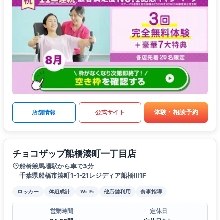
体験・相談予約
店舗情報
公式サイト
チョコザップ船橋湊町一丁目店
船橋競馬場駅から車で3分
千葉県船橋市湊町1-1-21レジディア船橋III1F
ロッカー
体組成計
Wi-Fi
他店舗利用
食事指導
営業時間
定休日