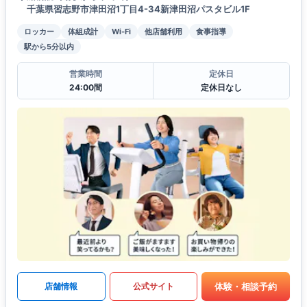
千葉県習志野市津田沼1丁目4-34新津田沼パスタビル1F
ロッカー
体組成計
Wi-Fi
他店舗利用
食事指導
駅から5分以内
営業時間
定休日
24:00間
定休日なし
体験・相談予約
店舗情報
公式サイト