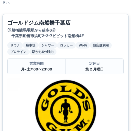
さい。
ゴールドジム南船橋千葉店
船橋競馬場駅から徒歩6分
千葉県船橋市浜町2-2-7ビビット南船橋4F
サウナ
駐車場
シャワー
ロッカー
Wi-Fi
他店舗利用
プロテイン
駅から5分以内
営業時間
定休日
月~土7:00〜23:00
第 2 月曜日