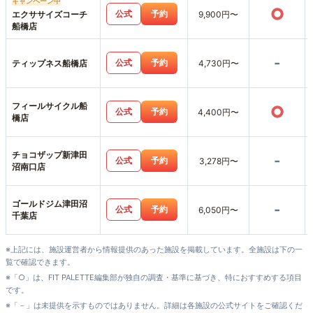
キャンペーン中
○
公式
予約
エクササイズコーチ
9,900円〜
船橋店
-
公式
予約
ティップネス船橋店
4,730円〜
フィールサイクル船
○
公式
予約
4,400円〜
橋店
チョコザップ新津田
-
公式
予約
3,278円〜
沼南口店
ゴールドジム津田沼
-
公式
予約
6,050円〜
千葉店
※上記には、施設運営者から情報提供のあった施設を掲載しています。全施設は下の一
覧で確認できます。
※「○」は、FIT PALETTE編集部が独自の調査・基準に基づき、特におすすめする項目
です。
※「－」は未提供を示すものではありません。詳細は各施設の公式サイトをご確認くだ