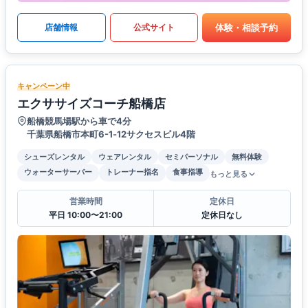
体験・相談予約
店舗情報
公式サイト
キャンペーン中
エクササイズコーチ船橋店
船橋競馬場駅から車で4分
千葉県船橋市本町6-1‐12サクセスビル4階
シューズレンタル
ウェアレンタル
セミパーソナル
無料体験
ウォーターサーバー
トレーナー指名
食事指導
もっと見る
営業時間
定休日
平日 10:00〜21:00
定休日なし