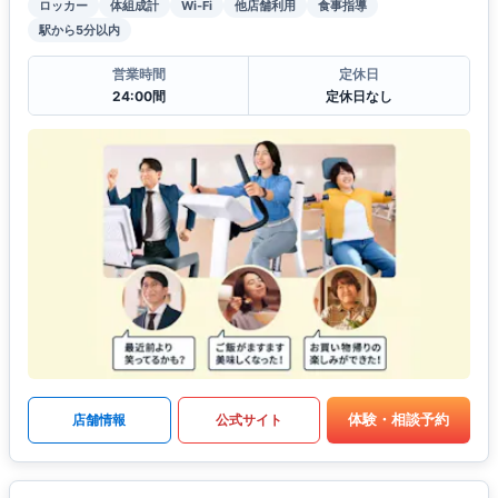
ロッカー
体組成計
Wi-Fi
他店舗利用
食事指導
駅から5分以内
営業時間
定休日
24:00間
定休日なし
体験・相談予約
店舗情報
公式サイト