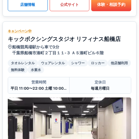
体験・相談予約
店舗情報
公式サイト
キャンペーン中
キックボクシングスタジオ リフィナス船橋店
船橋競馬場駅から車で3分
千葉県船橋市湊町２丁目１１-３ ＡＳ湊町ビル６階
タオルレンタル
ウェアレンタル
シャワー
ロッカー
他店舗利用
無料体験
水素水
営業時間
定休日
平日 11:00〜22:00 土曜 10:00〜20:00 日・祝 10:00〜18:00
毎週月曜日