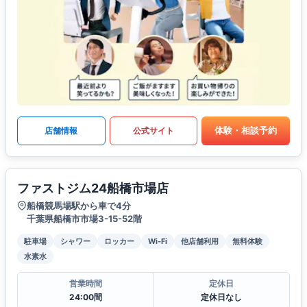
体験・相談予約
店舗情報
公式サイト
ファストジム24船橋市場店
船橋競馬場駅から車で4分
千葉県船橋市市場3-15-52階
駐車場
シャワー
ロッカー
Wi-Fi
他店舗利用
無料体験
水素水
営業時間
定休日
24:00間
定休日なし