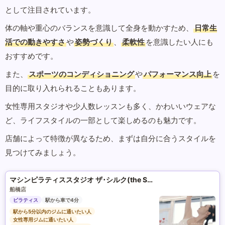
として注目されています。
体の軸や重心のバランスを意識して全身を動かすため、
日常生
活での動きやすさ
や
姿勢づくり
、
柔軟性
を意識したい人にも
おすすめです。
また、
スポーツのコンディショニング
や
パフォーマンス向上
を
目的に取り入れられることもあります。
女性専用スタジオや少人数レッスンも多く、かわいいウェアな
ど、ライフスタイルの一部として楽しめるのも魅力です。
店舗によって特徴が異なるため、まずは自分に合うスタイルを
見つけてみましょう。
マシンピラティススタジオ ザ･シルク(the SILK)
船橋店
ピラティス
駅から車で4分
駅から5分以内のジムに通いたい人
女性専用ジムに通いたい人