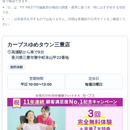
覧で確認できます。
※「○」は、FIT PALETTE編集部が独自の調査・基準に基づき、特におすすめする項目
です。
※「－」は未提供を示すものではありません。詳細は各施設の公式サイトをご確認くだ
さい。
カーブスゆめタウン三豊店
高瀬駅から車で9分
香川県三豊市豊中町本山甲22番地
無料体験
営業時間
定休日
平日 10:00〜13:00
毎週日曜日