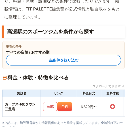
り、料金・体験・設備などの条件で比較したりできます。掲
載情報は、FIT PALETTE編集部が公式情報と独自取材をもと
に整理しています。
高瀬駅のスポーツジムを条件から探す
現在の条件
すべての店舗 / おすすめ順
条件を絞り込む
料金・体験・特徴を比べる
スクロールできます →
施設名
リンク
料金目安
無料体験
カーブスゆめタウン
○
公式
予約
6,820円〜
三豊店
※上記には、施設運営者から情報提供のあった施設を掲載しています。全施設は下の一