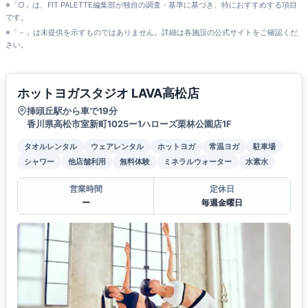
※「○」は、FIT PALETTE編集部が独自の調査・基準に基づき、特におすすめする項目
です。
※「－」は未提供を示すものではありません。詳細は各施設の公式サイトをご確認くだ
さい。
ホットヨガスタジオ LAVA高松店
挿頭丘駅から車で19分
香川県高松市室新町1025ー1ハローズ栗林公園店1F
タオルレンタル
ウェアレンタル
ホットヨガ
常温ヨガ
駐車場
シャワー
他店舗利用
無料体験
ミネラルウォーター
水素水
営業時間
定休日
ー
毎週金曜日