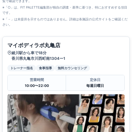
覧で確認できます。
※「○」は、FIT PALETTE編集部が独自の調査・基準に基づき、特におすすめする項目
です。
※「－」は未提供を示すものではありません。詳細は各施設の公式サイトをご確認くだ
さい。
マイボディラボ丸亀店
綾川駅から車で18分
香川県丸亀市川西町南1304ー1
トレーナー指名
食事指導
無料カウンセリング
営業時間
定休日
10:00〜22:00
毎週日曜日