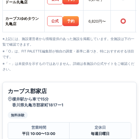
ドール丸亀店
カーブスゆめタウン
○
公式
予約
6,820円〜
丸亀店
※上記には、施設運営者から情報提供のあった施設を掲載しています。全施設は下の一
覧で確認できます。
※「○」は、FIT PALETTE編集部が独自の調査・基準に基づき、特におすすめする項目
です。
※「－」は未提供を示すものではありません。詳細は各施設の公式サイトをご確認くだ
さい。
カーブス郡家店
榎井駅から車で15分
香川県丸亀市郡家町1817ー1
無料体験
営業時間
定休日
平日 10:00〜13:00
毎週日曜日