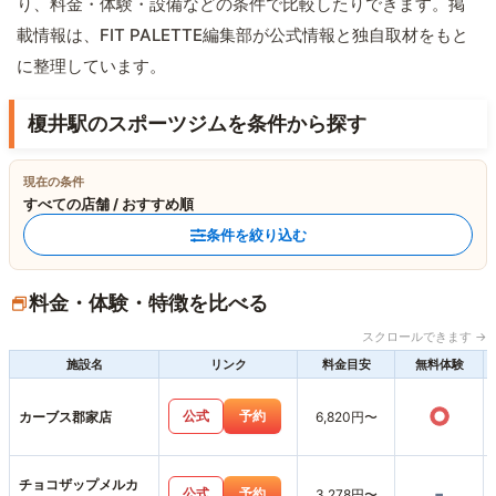
り、料金・体験・設備などの条件で比較したりできます。掲
載情報は、FIT PALETTE編集部が公式情報と独自取材をもと
に整理しています。
榎井駅のスポーツジムを条件から探す
現在の条件
すべての店舗 / おすすめ順
条件を絞り込む
料金・体験・特徴を比べる
スクロールできます →
施設名
リンク
料金目安
無料体験
○
公式
予約
カーブス郡家店
6,820円〜
チョコザップメルカ
-
公式
予約
3,278円〜