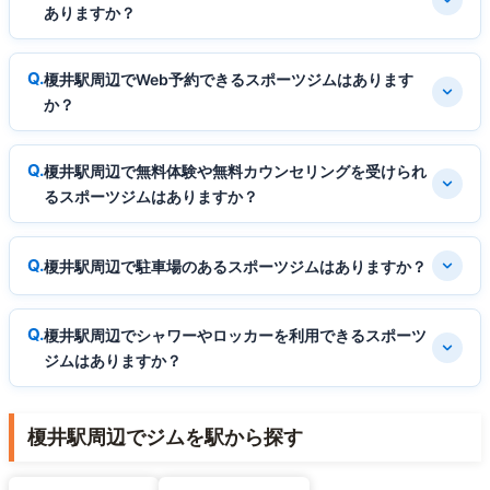
ありますか？
榎井駅周辺でWeb予約できるスポーツジムはあります
か？
榎井駅周辺で無料体験や無料カウンセリングを受けられ
るスポーツジムはありますか？
榎井駅周辺で駐車場のあるスポーツジムはありますか？
榎井駅周辺でシャワーやロッカーを利用できるスポーツ
ジムはありますか？
榎井駅周辺でジムを駅から探す