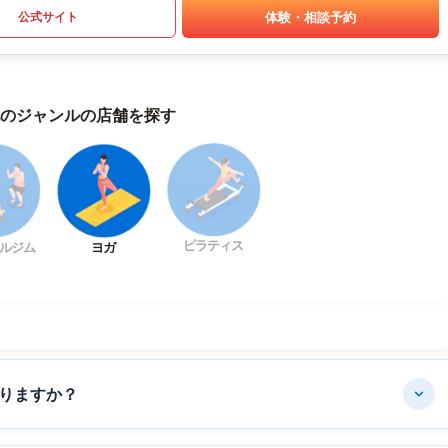
体験・相談予約
公式サイト
のジャンルの店舗を探す
ピラティス
ルジム
ヨガ
りますか？