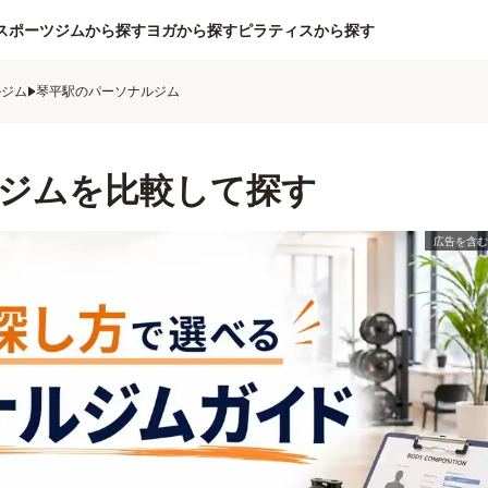
スポーツジムから探す
ヨガから探す
ピラティスから探す
ルジム
琴平駅のパーソナルジム
ジムを比較して探す