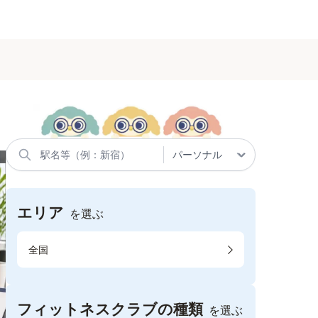
エリア
を選ぶ
全国
フィットネスクラブの種類
を選ぶ