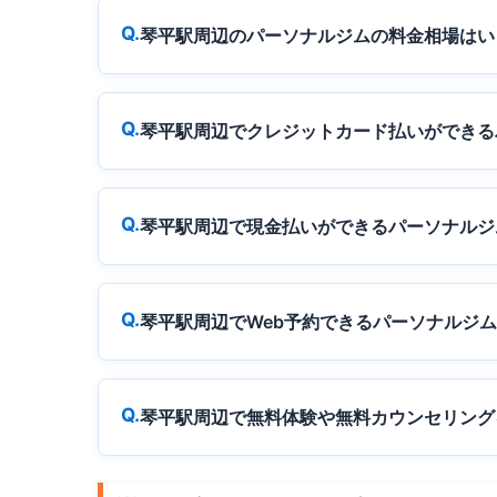
琴平駅周辺のパーソナルジムの料金相場はい
琴平駅周辺でクレジットカード払いができる
琴平駅周辺で現金払いができるパーソナルジ
琴平駅周辺でWeb予約できるパーソナルジ
琴平駅周辺で無料体験や無料カウンセリング