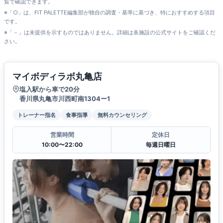
覧で確認できます。
※「○」は、FIT PALETTE編集部が独自の調査・基準に基づき、特におすすめする項目
です。
※「－」は未提供を示すものではありません。詳細は各施設の公式サイトをご確認くだ
さい。
マイボディラボ丸亀店
塩入駅から車で20分
香川県丸亀市川西町南1304ー1
トレーナー指名
食事指導
無料カウンセリング
営業時間
定休日
10:00〜22:00
毎週日曜日