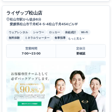
ライザップ松山店
松山市駅から徒歩6分
愛媛県松山市千舟町4-5-4松山千舟454ビル1F
ウェアレンタル
シャワー
ロッカー
体組成計
Wi-Fi
無料体験
ミネラルウォーター
食事指導
もっと見る
営業時間
定休日
7:00〜23:00
要確認