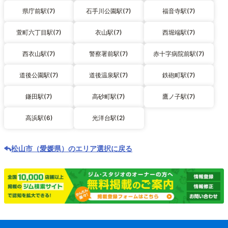
県庁前駅(7)
石手川公園駅(7)
福音寺駅(7)
萱町六丁目駅(7)
衣山駅(7)
西堀端駅(7)
西衣山駅(7)
警察署前駅(7)
赤十字病院前駅(7)
道後公園駅(7)
道後温泉駅(7)
鉄砲町駅(7)
鎌田駅(7)
高砂町駅(7)
鷹ノ子駅(7)
高浜駅(6)
光洋台駅(2)
松山市（愛媛県）のエリア選択に戻る