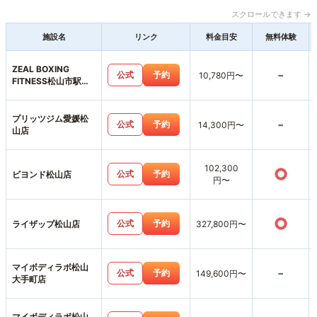
スクロールできます →
施設名
リンク
料金目安
無料体験
ZEAL BOXING
-
公式
予約
10,780円〜
FITNESS松山市駅前
店
プリッツジム愛媛松
-
公式
予約
14,300円〜
山店
102,300
○
公式
予約
ビヨンド松山店
円〜
○
公式
予約
ライザップ松山店
327,800円〜
マイボディラボ松山
-
公式
予約
149,600円〜
大手町店
マイボディラボ松山