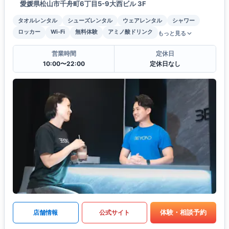
愛媛県松山市千舟町6丁目5-9大西ビル 3F
タオルレンタル
シューズレンタル
ウェアレンタル
シャワー
ロッカー
Wi-Fi
無料体験
アミノ酸ドリンク
もっと見る
営業時間
定休日
10:00〜22:00
定休日なし
体験・相談予約
店舗情報
公式サイト