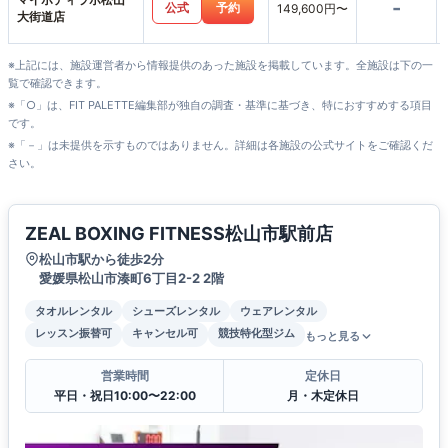
-
公式
予約
149,600円〜
大街道店
※上記には、施設運営者から情報提供のあった施設を掲載しています。全施設は下の一
覧で確認できます。
※「○」は、FIT PALETTE編集部が独自の調査・基準に基づき、特におすすめする項目
です。
※「－」は未提供を示すものではありません。詳細は各施設の公式サイトをご確認くだ
さい。
ZEAL BOXING FITNESS松山市駅前店
松山市駅から徒歩2分
愛媛県松山市湊町6丁目2-2 2階
タオルレンタル
シューズレンタル
ウェアレンタル
レッスン振替可
キャンセル可
競技特化型ジム
もっと見る
営業時間
定休日
平日・祝日10:00〜22:00
月・木定休日