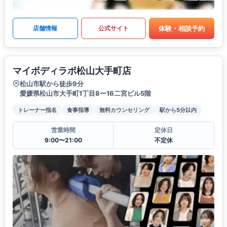
体験・相談予約
店舗情報
公式サイト
マイボディラボ松山大手町店
松山市駅から徒歩9分
愛媛県松山市大手町1丁目8ー16二宮ビル5階
トレーナー指名
食事指導
無料カウンセリング
駅から5分以内
営業時間
定休日
9:00〜21:00
不定休