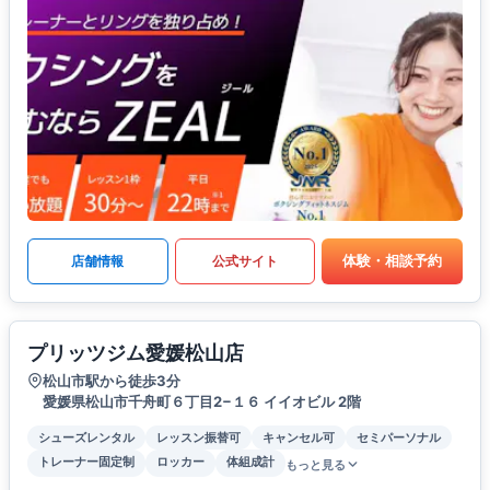
体験・相談予約
店舗情報
公式サイト
プリッツジム愛媛松山店
松山市駅から徒歩3分
愛媛県松山市千舟町６丁目2−１６ イイオビル 2階
シューズレンタル
レッスン振替可
キャンセル可
セミパーソナル
トレーナー固定制
ロッカー
体組成計
もっと見る