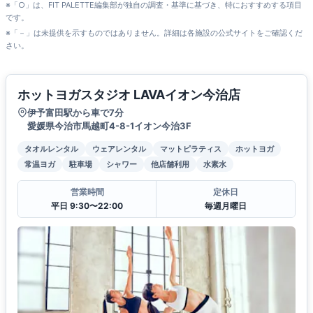
※「○」は、FIT PALETTE編集部が独自の調査・基準に基づき、特におすすめする項目
です。
※「－」は未提供を示すものではありません。詳細は各施設の公式サイトをご確認くだ
さい。
ホットヨガスタジオ LAVAイオン今治店
伊予富田駅から車で7分
愛媛県今治市馬越町4-8-1イオン今治3F
タオルレンタル
ウェアレンタル
マットピラティス
ホットヨガ
常温ヨガ
駐車場
シャワー
他店舗利用
水素水
営業時間
定休日
平日 9:30〜22:00
毎週月曜日