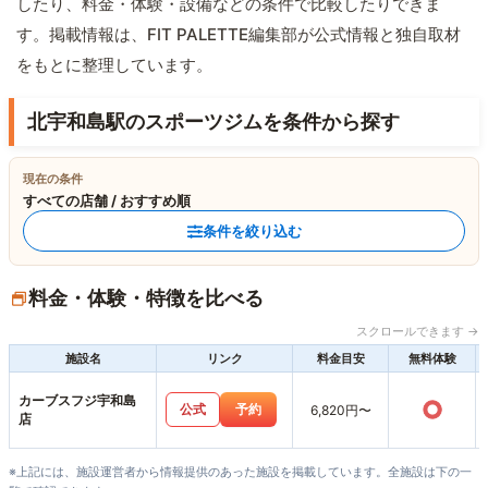
したり、料金・体験・設備などの条件で比較したりできま
す。掲載情報は、FIT PALETTE編集部が公式情報と独自取材
をもとに整理しています。
北宇和島駅のスポーツジムを条件から探す
現在の条件
すべての店舗 / おすすめ順
条件を絞り込む
料金・体験・特徴を比べる
スクロールできます →
施設名
リンク
料金目安
無料体験
カーブスフジ宇和島
○
公式
予約
6,820円〜
店
※上記には、施設運営者から情報提供のあった施設を掲載しています。全施設は下の一