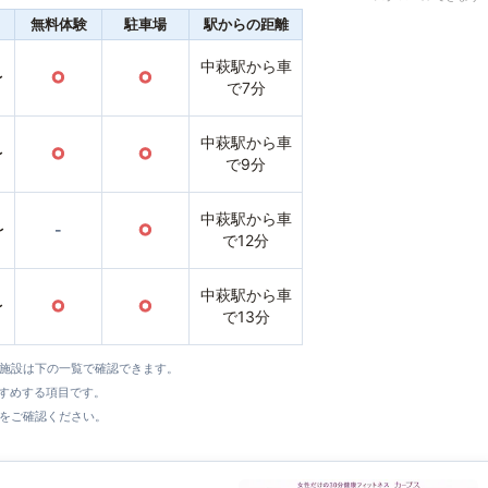
無料体験
駐車場
駅からの距離
中萩駅から車
〜
○
○
で7分
中萩駅から車
〜
○
○
で9分
中萩駅から車
〜
-
○
で12分
中萩駅から車
〜
○
○
で13分
全施設は下の一覧で確認できます。
すすめする項目です。
をご確認ください。