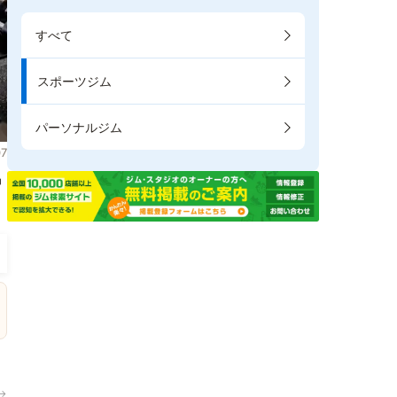
すべて
スポーツジム
パーソナルジム
7
掲
→