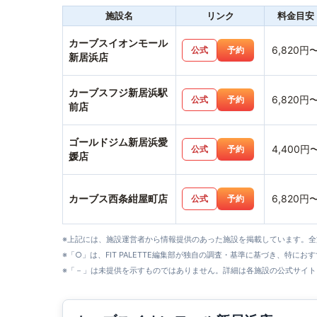
施設名
リンク
料金目安
カーブスイオンモール
6,820円
公式
予約
新居浜店
カーブスフジ新居浜駅
6,820円
公式
予約
前店
ゴールドジム新居浜愛
4,400円
公式
予約
媛店
カーブス西条紺屋町店
6,820円
公式
予約
※上記には、施設運営者から情報提供のあった施設を掲載しています。
※「○」は、FIT PALETTE編集部が独自の調査・基準に基づき、特にお
※「－」は未提供を示すものではありません。詳細は各施設の公式サイト