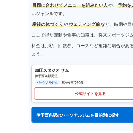
目標に合わせてメニューを組みたい人
や、
予約を
いジャンルです。
産後の体づくり
や
ウェディング前
など、時期や目
ここで得た運動や食事の知識は、将来スポーツジ
料金は月額、回数券、コースなど複雑な場合があ
ょう。
加圧スタジオ サム
伊予西条駅周辺
パーソナルジム
駅から車で20分
公式サイトを見る
伊予西条駅のパーソナルジムを目的別に探す