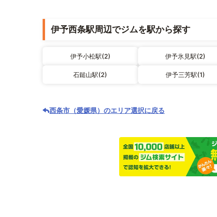
伊予西条駅周辺でジムを駅から探す
伊予小松駅(2)
伊予氷見駅(2)
石鎚山駅(2)
伊予三芳駅(1)
西条市（愛媛県）のエリア選択に戻る