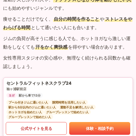
にも始めやすいジャンルです。
痩せることだけでなく、
自分の時間を作ること
や
ストレスをや
わらげる時間
として通いたい人にも合います。
ジムの負荷が高そうに感じる人でも、ホットヨガなら激しい運
動をしなくても
汗をかく爽快感
を得やすい場合があります。
女性専用スタジオの安心感や、無理なく続けられる回数かも確
認しましょう。
セントラルフィットネスクラブ24
袖ヶ浦駅前店
ヨガ
駅から車で13分
プール付きジムに通いたい人
隙間時間を活用したい人
駅から5分以内のジムに通いたい人
運動不足を解消したい人
ホットヨガを始めたい人
グループレッスンで始めたい人
グループレッスンで始めたい人
公式サイトを見る
体験・相談予約