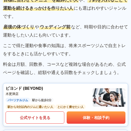
運動を続けるきっかけを作りたい人
にも選ばれやすいジャンル
です。
産後の体づくり
や
ウェディング前
など、時期や目的に合わせて
運動をしたい人にも向いています。
ここで得た運動や食事の知識は、将来スポーツジムで自主トレ
をするときにも活かしやすいです。
料金は月額、回数券、コースなど複雑な場合があるため、公式
ページを確認し、総額や通える回数をチェックしましょう。
ビヨンド (BEYOND)
木更津店
パーソナルジム
駅から徒歩2分
駅から5分以内のジムに通いたい人
とにかく痩せたい人
公式サイトを見る
体験・相談予約