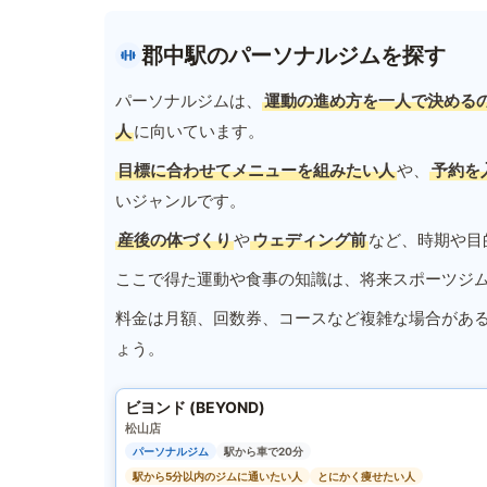
郡中駅のパーソナルジムを探す
パーソナルジムは、
運動の進め方を一人で決める
人
に向いています。
目標に合わせてメニューを組みたい人
や、
予約を
いジャンルです。
産後の体づくり
や
ウェディング前
など、時期や目
ここで得た運動や食事の知識は、将来スポーツジ
料金は月額、回数券、コースなど複雑な場合があ
ょう。
ビヨンド (BEYOND)
松山店
パーソナルジム
駅から車で20分
駅から5分以内のジムに通いたい人
とにかく痩せたい人