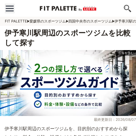
FIT PALETTE
愛媛県のスポーツジム
四国中央市のスポーツジム
伊予寒川駅
伊予寒川駅周辺のスポーツジムを比較
して探す
最終更新日：2026/08/07
伊予寒川駅周辺のスポーツジムを、目的別のおすすめから探