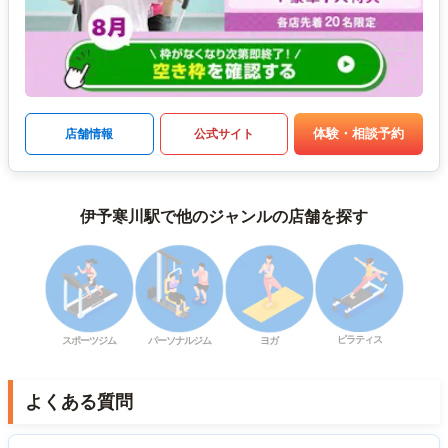
体験・相談予約
店舗情報
公式サイト
伊予寒川駅で他のジャンルの店舗を探す
ピラティス
スポーツジム
パーソナルジム
ヨガ
よくある質問