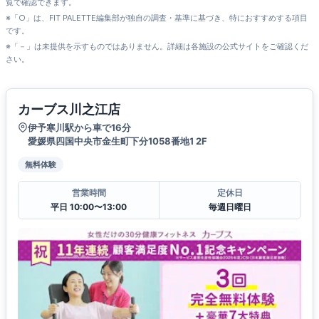
覧で確認できます。
※「○」は、FIT PALETTE編集部が独自の調査・基準に基づき、特におすすめする項目
です。
※「－」は未提供を示すものではありません。詳細は各施設の公式サイトをご確認くだ
さい。
カーブス川之江店
伊予寒川駅から車で16分
愛媛県四国中央市金生町下分1058番地1 2F
無料体験
営業時間
定休日
平日 10:00〜13:00
毎週日曜日