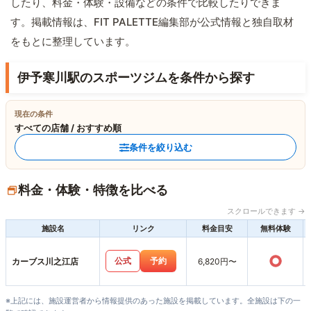
したり、料金・体験・設備などの条件で比較したりできま
す。掲載情報は、FIT PALETTE編集部が公式情報と独自取材
をもとに整理しています。
伊予寒川駅のスポーツジムを条件から探す
現在の条件
すべての店舗 / おすすめ順
条件を絞り込む
料金・体験・特徴を比べる
スクロールできます →
施設名
リンク
料金目安
無料体験
○
公式
予約
カーブス川之江店
6,820円〜
※上記には、施設運営者から情報提供のあった施設を掲載しています。全施設は下の一