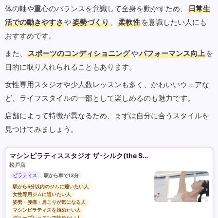
体の軸や重心のバランスを意識して全身を動かすため、
日常生
活での動きやすさ
や
姿勢づくり
、
柔軟性
を意識したい人にも
おすすめです。
また、
スポーツのコンディショニング
や
パフォーマンス向上
を
目的に取り入れられることもあります。
女性専用スタジオや少人数レッスンも多く、かわいいウェアな
ど、ライフスタイルの一部として楽しめるのも魅力です。
店舗によって特徴が異なるため、まずは自分に合うスタイルを
見つけてみましょう。
マシンピラティススタジオ ザ･シルク(the SILK)
松戸店
ピラティス
駅から車で13分
駅から5分以内のジムに通いたい人
女性専用ジムに通いたい人
姿勢・腰痛・肩こりが気になる人
マシンピラティスを始めたい人
グループレッスンで始めたい人