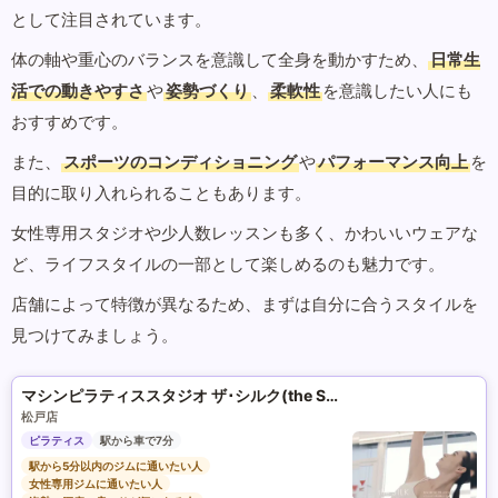
として注目されています。
体の軸や重心のバランスを意識して全身を動かすため、
日常生
活での動きやすさ
や
姿勢づくり
、
柔軟性
を意識したい人にも
おすすめです。
また、
スポーツのコンディショニング
や
パフォーマンス向上
を
目的に取り入れられることもあります。
女性専用スタジオや少人数レッスンも多く、かわいいウェアな
ど、ライフスタイルの一部として楽しめるのも魅力です。
店舗によって特徴が異なるため、まずは自分に合うスタイルを
見つけてみましょう。
マシンピラティススタジオ ザ･シルク(the SILK)
松戸店
ピラティス
駅から車で7分
駅から5分以内のジムに通いたい人
女性専用ジムに通いたい人