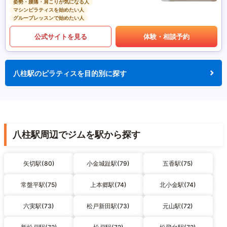
姿勢・腰痛・肩こりが気になる人
マシンピラティスを始めたい人
グループレッスンで始めたい人
公式サイトを見る
体験・相談予約
八柱駅のピラティスを目的別に探す
八柱駅周辺でジムを駅から探す
矢切駅(80)
小金城趾駅(79)
五香駅(75)
常盤平駅(75)
上本郷駅(74)
北小金駅(74)
六実駅(73)
松戸新田駅(73)
元山駅(72)