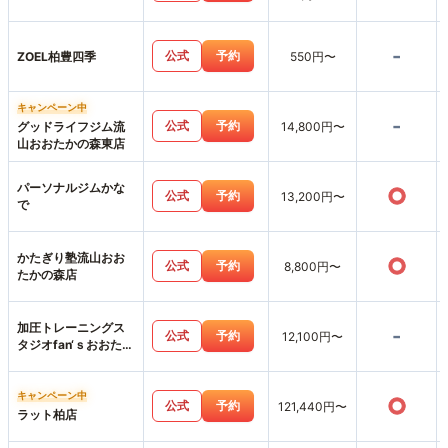
-
公式
予約
ZOEL柏豊四季
550円〜
キャンペーン中
-
公式
予約
グッドライフジム流
14,800円〜
山おおたかの森東店
パーソナルジムかな
○
公式
予約
13,200円〜
で
かたぎり塾流山おお
○
公式
予約
8,800円〜
たかの森店
加圧トレーニングス
-
公式
予約
12,100円〜
タジオfan‘ｓおおたか
の森店
キャンペーン中
○
公式
予約
121,440円〜
ラット柏店