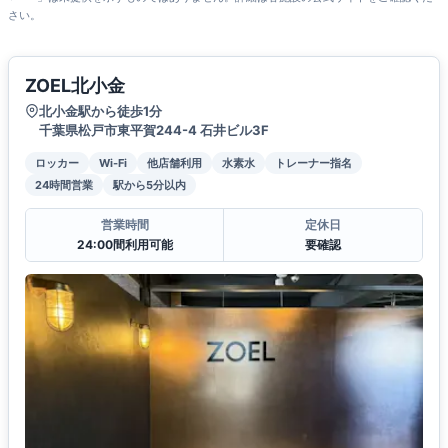
さい。
ZOEL北小金
北小金駅から徒歩1分
千葉県松戸市東平賀244-4 石井ビル3F
ロッカー
Wi-Fi
他店舗利用
水素水
トレーナー指名
24時間営業
駅から5分以内
営業時間
定休日
24:00間利用可能
要確認