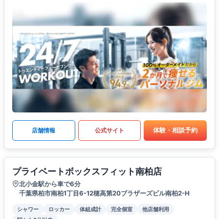
体験・相談予約
店舗情報
公式サイト
プライベートボックスフィット南柏店
北小金駅から車で6分
千葉県柏市南柏1丁目6-12穂高第20ブラザーズビル南柏2-H
シャワー
ロッカー
体組成計
完全個室
他店舗利用