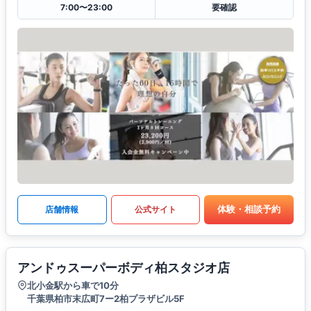
7:00〜23:00
要確認
体験・相談予約
店舗情報
公式サイト
アンドゥスーパーボディ柏スタジオ店
北小金駅から車で10分
千葉県柏市末広町7ー2柏プラザビル5F