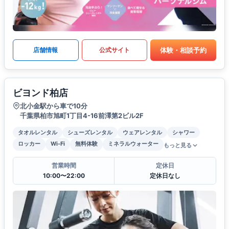
体験・相談予約
店舗情報
公式サイト
ビヨンド柏店
北小金駅から車で10分
千葉県柏市旭町1丁目4-16前澤第2ビル2F
タオルレンタル
シューズレンタル
ウェアレンタル
シャワー
ロッカー
Wi-Fi
無料体験
ミネラルウォーター
もっと見る
営業時間
定休日
10:00〜22:00
定休日なし