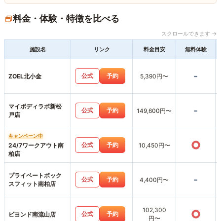
料金・体験・特徴を比べる
スクロールできます →
施設名
リンク
料金目安
無料体験
-
公式
予約
ZOEL北小金
5,390円〜
マイボディラボ新松
-
公式
予約
149,600円〜
戸店
キャンペーン中
○
公式
予約
24/7ワークアウト南
10,450円〜
柏店
プライベートボック
-
公式
予約
4,400円〜
スフィット南柏店
102,300
○
公式
予約
ビヨンド南流山店
円〜