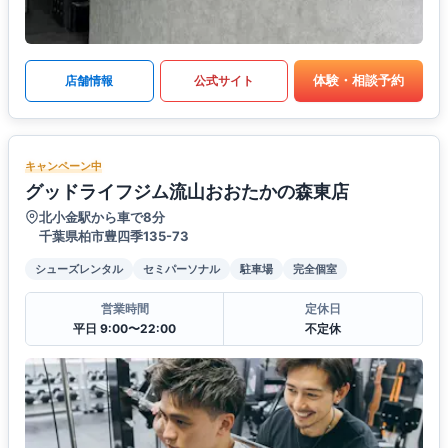
体験・相談予約
店舗情報
公式サイト
キャンペーン中
グッドライフジム流山おおたかの森東店
北小金駅から車で8分
千葉県柏市豊四季135-73
シューズレンタル
セミパーソナル
駐車場
完全個室
営業時間
定休日
平日 9:00〜22:00
不定休