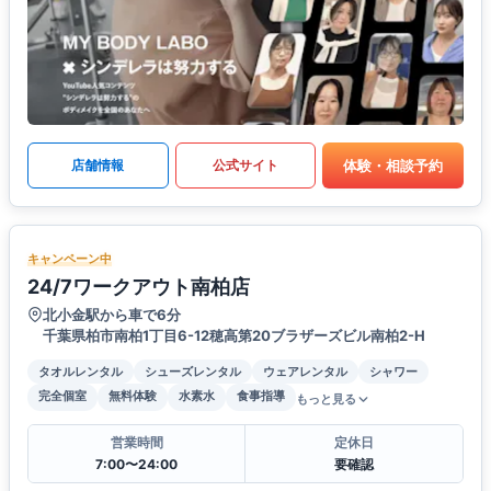
体験・相談予約
店舗情報
公式サイト
キャンペーン中
24/7ワークアウト南柏店
北小金駅から車で6分
千葉県柏市南柏1丁目6-12穂高第20ブラザーズビル南柏2-H
タオルレンタル
シューズレンタル
ウェアレンタル
シャワー
完全個室
無料体験
水素水
食事指導
もっと見る
営業時間
定休日
7:00〜24:00
要確認