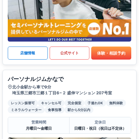
体験・相談予約
店舗情報
公式サイト
パーソナルジムかなで
北小金駅から車で9分
埼玉県三郷市三郷１丁目6−２ 盛伸マンション 207号室
レッスン振替可
キャンセル可
完全個室
子連れOK
無料体験
ミネラルウォーター
食事指導
駅から5分以内
営業時間
定休日
月曜日〜金曜日
日曜日・祝日（祝日は不定休）