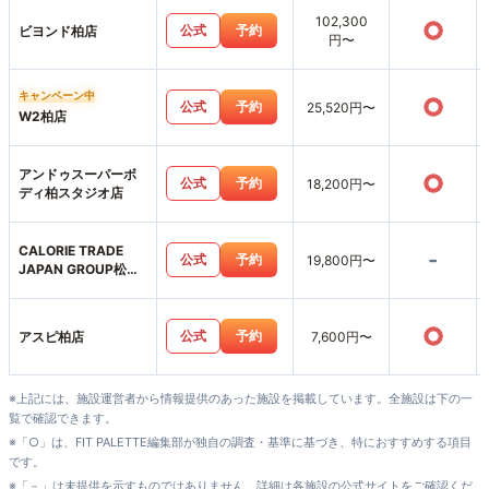
102,300
○
公式
予約
ビヨンド柏店
円〜
キャンペーン中
○
公式
予約
25,520円〜
W2柏店
アンドゥスーパーボ
○
公式
予約
18,200円〜
ディ柏スタジオ店
CALORIE TRADE
-
公式
予約
19,800円〜
JAPAN GROUP松戸
八柱店
○
公式
予約
アスピ柏店
7,600円〜
※上記には、施設運営者から情報提供のあった施設を掲載しています。全施設は下の一
覧で確認できます。
※「○」は、FIT PALETTE編集部が独自の調査・基準に基づき、特におすすめする項目
です。
※「－」は未提供を示すものではありません。詳細は各施設の公式サイトをご確認くだ