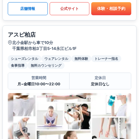
体験・相談予約
店舗情報
公式サイト
アスピ柏店
北小金駅から車で10分
千葉県柏市柏3丁目5-14永江ビル1F
シューズレンタル
ウェアレンタル
無料体験
トレーナー指名
食事指導
無料カウンセリング
営業時間
定休日
月~金曜日10:00〜22:00
定休日なし