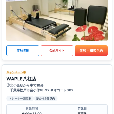
体験・相談予約
店舗情報
公式サイト
キャンペーン中
WAPLE八柱店
北小金駅から車で10分
千葉県松戸市金ケ作18-32 ネオコート302
トレーナー固定制
駅から5分以内
営業時間
定休日
9:00〜23:00
不定休