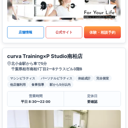
体験・相談予約
店舗情報
公式サイト
curva Training×P Studio南柏店
北小金駅から車で5分
千葉県柏市南柏1丁目2ー8テラスビル3階B
マシンピラティス
パーソナルピラティス
体組成計
完全個室
他店舗利用
食事指導
駅から5分以内
営業時間
定休日
平日 8:30〜22:00
要確認