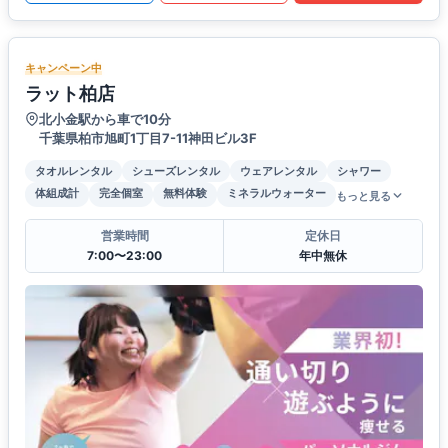
キャンペーン中
ラット柏店
北小金駅から車で10分
千葉県柏市旭町1丁目7-11神田ビル3F
タオルレンタル
シューズレンタル
ウェアレンタル
シャワー
体組成計
完全個室
無料体験
ミネラルウォーター
もっと見る
営業時間
定休日
7:00〜23:00
年中無休