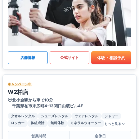
体験・相談予約
店舗情報
公式サイト
キャンペーン中
W2柏店
北小金駅から車で10分
千葉県柏市末広町4-13関口由蔵ビル4F
タオルレンタル
シューズレンタル
ウェアレンタル
シャワー
ロッカー
体組成計
無料体験
ミネラルウォーター
もっと見る
営業時間
定休日