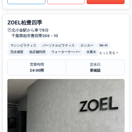
ZOEL柏豊四季
北小金駅から車で8分
千葉県柏市豊四季269－10
マシンピラティス
パーソナルピラティス
ロッカー
Wi-Fi
完全個室
他店舗利用
ウォーターサーバー
水素水
もっと見る
営業時間
定休日
24:00間
要確認