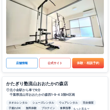
体験・相談予約
店舗情報
公式サイト
かたぎり塾流山おおたかの森店
北小金駅から車で9分
千葉県流山市おおたかの森西1-9-4 3階H区画
タオルレンタル
シューズレンタル
ウェアレンタル
完全個室
子連れOK
無料体験
プロテイン
食事指導
もっと見る