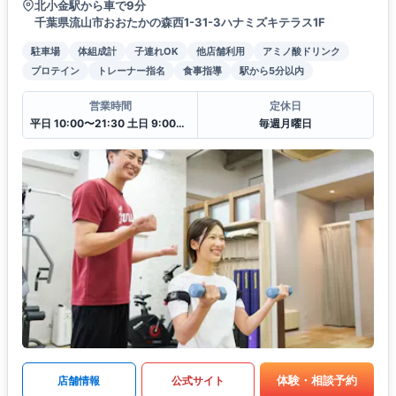
北小金駅から車で9分
千葉県流山市おおたかの森西1-31-3ハナミズキテラス1F
駐車場
体組成計
子連れOK
他店舗利用
アミノ酸ドリンク
プロテイン
トレーナー指名
食事指導
駅から5分以内
営業時間
定休日
平日 10:00〜21:30 土日 9:00〜18:15
毎週月曜日
体験・相談予約
店舗情報
公式サイト