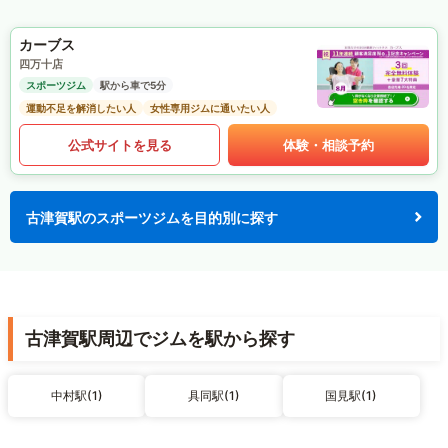
カーブス
四万十店
スポーツジム
駅から車で5分
運動不足を解消したい人
女性専用ジムに通いたい人
公式サイトを見る
体験・相談予約
古津賀駅のスポーツジムを目的別に探す
古津賀駅周辺でジムを駅から探す
中村駅(1)
具同駅(1)
国見駅(1)