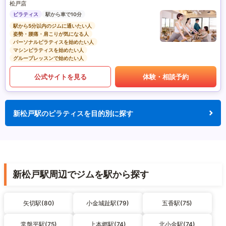
松戸店
ピラティス
駅から車で10分
駅から5分以内のジムに通いたい人
姿勢・腰痛・肩こりが気になる人
パーソナルピラティスを始めたい人
マシンピラティスを始めたい人
グループレッスンで始めたい人
公式サイトを見る
体験・相談予約
新松戸駅のピラティスを目的別に探す
新松戸駅周辺でジムを駅から探す
矢切駅(80)
小金城趾駅(79)
五香駅(75)
常盤平駅(75)
上本郷駅(74)
北小金駅(74)