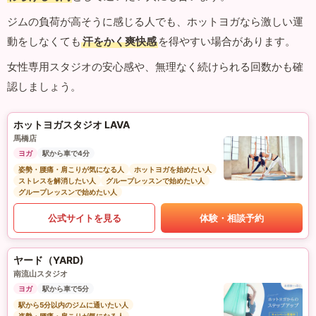
ジムの負荷が高そうに感じる人でも、ホットヨガなら激しい運
動をしなくても
汗をかく爽快感
を得やすい場合があります。
女性専用スタジオの安心感や、無理なく続けられる回数かも確
認しましょう。
ホットヨガスタジオ LAVA
馬橋店
ヨガ
駅から車で4分
姿勢・腰痛・肩こりが気になる人
ホットヨガを始めたい人
ストレスを解消したい人
グループレッスンで始めたい人
グループレッスンで始めたい人
公式サイトを見る
体験・相談予約
ヤード（YARD)
南流山スタジオ
ヨガ
駅から車で5分
駅から5分以内のジムに通いたい人