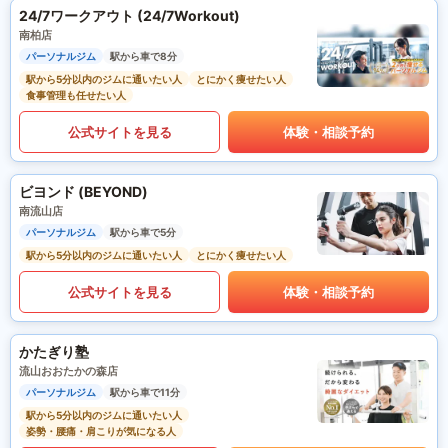
24/7ワークアウト (24/7Workout)
南柏店
パーソナルジム
駅から車で8分
駅から5分以内のジムに通いたい人
とにかく痩せたい人
食事管理も任せたい人
公式サイトを見る
体験・相談予約
ビヨンド (BEYOND)
南流山店
パーソナルジム
駅から車で5分
駅から5分以内のジムに通いたい人
とにかく痩せたい人
公式サイトを見る
体験・相談予約
かたぎり塾
流山おおたかの森店
パーソナルジム
駅から車で11分
駅から5分以内のジムに通いたい人
姿勢・腰痛・肩こりが気になる人