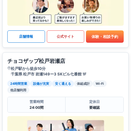
体験・相談予約
店舗情報
公式サイト
チョコザップ松戸岩瀬店
松戸駅から徒歩10分
千葉県 松戸市 岩瀬149ー3 SKビル七番館 1F
24時間営業
設備が充実
安く通える
体組成計
Wi-Fi
他店舗利用
営業時間
定休日
24:00間
要確認