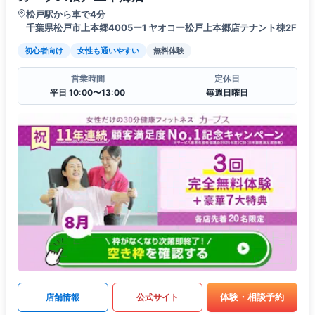
松戸駅から車で4分
千葉県松戸市上本郷4005ー1 ヤオコー松戸上本郷店テナント棟2F
初心者向け
女性も通いやすい
無料体験
営業時間
定休日
平日 10:00〜13:00
毎週日曜日
体験・相談予約
店舗情報
公式サイト