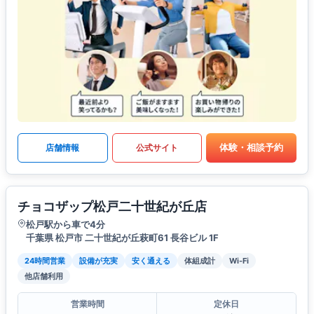
体験・相談予約
店舗情報
公式サイト
チョコザップ松戸二十世紀が丘店
松戸駅から車で4分
千葉県 松戸市 二十世紀が丘萩町61 長谷ビル 1F
24時間営業
設備が充実
安く通える
体組成計
Wi-Fi
他店舗利用
営業時間
定休日