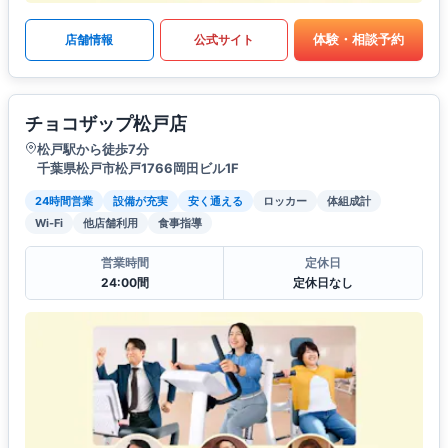
体験・相談予約
店舗情報
公式サイト
チョコザップ松戸店
松戸駅から徒歩7分
千葉県松戸市松戸1766岡田ビル1F
24時間営業
設備が充実
安く通える
ロッカー
体組成計
Wi-Fi
他店舗利用
食事指導
営業時間
定休日
24:00間
定休日なし