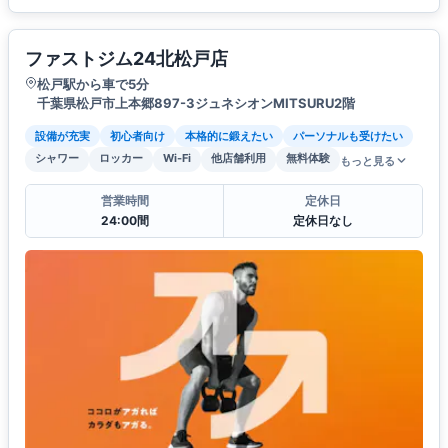
ファストジム24北松戸店
松戸駅から車で5分
千葉県松戸市上本郷897-3ジュネシオンMITSURU2階
設備が充実
初心者向け
本格的に鍛えたい
パーソナルも受けたい
シャワー
ロッカー
Wi-Fi
他店舗利用
無料体験
もっと見る
営業時間
定休日
24:00間
定休日なし