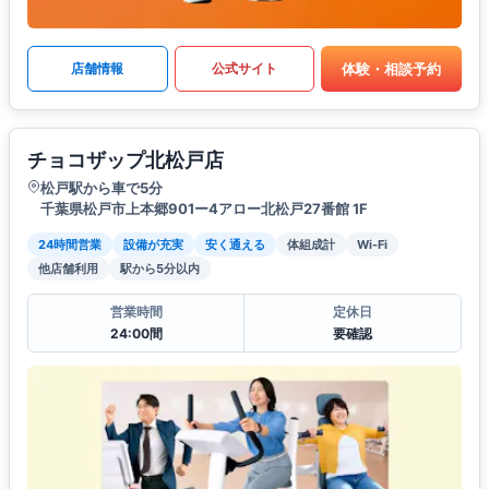
体験・相談予約
店舗情報
公式サイト
チョコザップ北松戸店
松戸駅から車で5分
千葉県松戸市上本郷901ー4アロー北松戸27番館 1F
24時間営業
設備が充実
安く通える
体組成計
Wi-Fi
他店舗利用
駅から5分以内
営業時間
定休日
24:00間
要確認