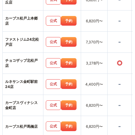
丘店
カーブス松戸上本郷
-
公式
予約
6,820円〜
店
ファストジム24北松
-
公式
予約
7,370円〜
戸店
チョコザップ北松戸
○
公式
予約
3,278円〜
店
ルネサンス金町駅前
-
公式
予約
4,400円〜
24店
カーブスヴィナシス
-
公式
予約
6,820円〜
金町店
-
公式
予約
カーブス松戸馬橋店
6,820円〜