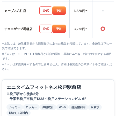
-
公式
予約
カーブス八柱店
6,820円〜
○
公式
予約
チョコザップ馬橋店
3,278円〜
※上記には、施設運営者から情報提供のあった施設を掲載しています。全施設は下の一
覧で確認できます。
※「○」は、FIT PALETTE編集部が独自の調査・基準に基づき、特におすすめする項目
です。
※「－」は未提供を示すものではありません。詳細は各施設の公式サイトをご確認くだ
さい。
エニタイムフィットネス松戸駅前店
松戸駅から徒歩2分
千葉県松戸市松戸1228-1松戸ステーションビル 6F
シャワー
ロッカー
体組成計
Wi-Fi
他店舗利用
水素水
駅から5分以内