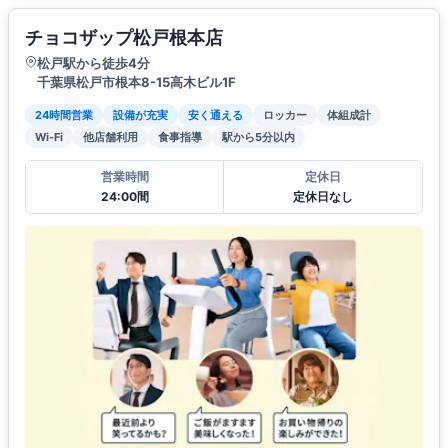
チョコザップ松戸根本店
松戸駅から徒歩4分
千葉県松戸市根本8-15高木ビル1F
24時間営業
設備が充実
安く通える
ロッカー
体組成計
Wi-Fi
他店舗利用
食事指導
駅から5分以内
営業時間
定休日
24:00間
定休日なし