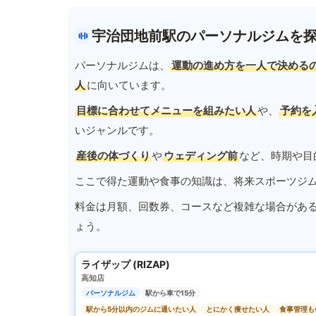
宇治団地前駅のパーソナルジムを
パーソナルジムは、
運動の進め方を一人で決める
人
に向いています。
目標に合わせてメニューを組みたい人
や、
予約を
いジャンルです。
産後の体づくり
や
ウェディング前
など、時期や目
ここで得た運動や食事の知識は、将来スポーツジ
料金は月額、回数券、コースなど複雑な場合があ
ょう。
ライザップ (RIZAP)
高知店
パーソナルジム
駅から車で15分
駅から5分以内のジムに通いたい人
とにかく痩せたい人
食事管理も