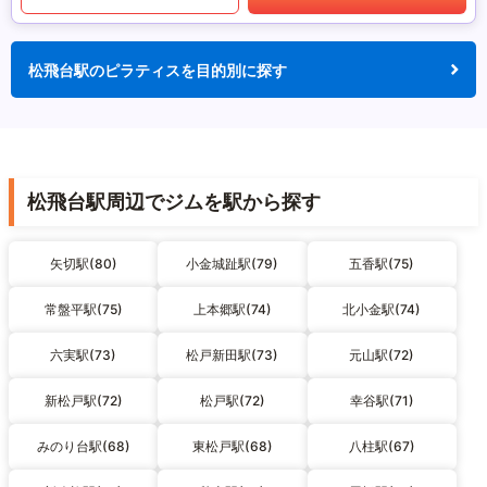
松飛台駅のピラティスを目的別に探す
松飛台駅周辺でジムを駅から探す
矢切駅(80)
小金城趾駅(79)
五香駅(75)
常盤平駅(75)
上本郷駅(74)
北小金駅(74)
六実駅(73)
松戸新田駅(73)
元山駅(72)
新松戸駅(72)
松戸駅(72)
幸谷駅(71)
みのり台駅(68)
東松戸駅(68)
八柱駅(67)