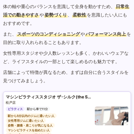
体の軸や重心のバランスを意識して全身を動かすため、
日常生
活での動きやすさ
や
姿勢づくり
、
柔軟性
を意識したい人にも
おすすめです。
また、
スポーツのコンディショニング
や
パフォーマンス向上
を
目的に取り入れられることもあります。
女性専用スタジオや少人数レッスンも多く、かわいいウェアな
ど、ライフスタイルの一部として楽しめるのも魅力です。
店舗によって特徴が異なるため、まずは自分に合うスタイルを
見つけてみましょう。
マシンピラティススタジオ ザ･シルク(the SILK)
松戸店
ピラティス
駅から車で11分
駅から5分以内のジムに通いたい人
女性専用ジムに通いたい人
姿勢・腰痛・肩こりが気になる人
マシンピラティスを始めたい人